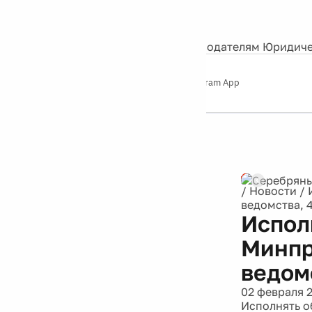
События
Контакты
О нас
Экскурсии
Silver Studio
Рекламодателям
Юридиче
Слушайте
App Store
Google Play
Telegram App
Серебряный
дождь
12+
Реклама
/
Новости
/
ведомства, 
Испол
Минпр
ведом
02 февраля 
Исполнять о