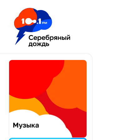
Москва 100.1 FM
Апатиты
Астрахань
Волгоград
Вологда
Екатеринбург
Иваново
Казань
Калининград
Калуга