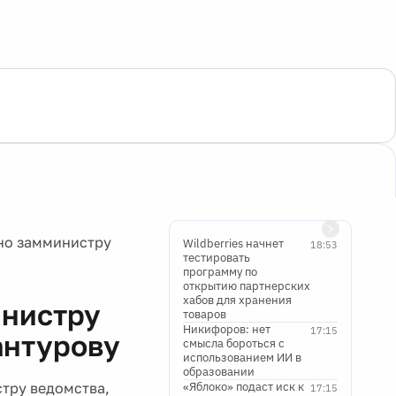
но замминистру
Wildberries начнет
18:53
тестировать
программу по
открытию партнерских
хабов для хранения
инистру
товаров
Никифоров: нет
17:15
антурову
смысла бороться с
использованием ИИ в
образовании
тру ведомства,
«Яблоко» подаст иск к
17:15