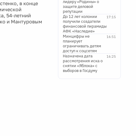
лидеру «Родины» о
стенко, в конце
защите деловой
мической
репутации
а, 54-летний
До 12 лет колонии
17:15
нко и Мантуровым
получили создатели
финансовой пирамиды
АФК «Наследие»
Минцифры не
16:51
планирует
ограничивать детям
доступ к соцсетям
Назначена дата
16:25
рассмотрения иска о
снятии «Яблока» с
выборов в Госдуму