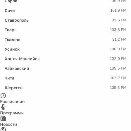
Саров
99.9 FM
Сочи
101.9 FM
Ставрополь
92.6 FM
Тверь
103.8 FM
Тюмень
91.2 FM
Усинск
100.9 FM
Ханты-Мансийск
102.0 FM
Чайковский
105.5 FM
Чита
105.7 FM
Шерегеш
105.3 FM
Расписание
Программы
Новости