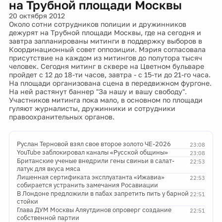
на Трубной площади Москвы
20 октября 2012
Около сотни сотрудников полиции и дружинников
дежурят на Трубной площади Москвы, где на сегодня и
завтра запланированы митинги в поддержку выборов в
Координационный совет оппозиции. Мэрия согласовала
присутствие на каждом из митингов до полутора тысяч
человек. Сегодня митинг в сквере на Цветном бульваре
пройдет с 12 до 18-ти часов, завтра - с 15-ти до 21-го часа.
На площади организована сцена в передвижном фургоне.
На ней растянут баннер "За нашу и вашу свободу".
Участников митинга пока мало, в основном по площади
гуляют журналисты, дружинники и сотрудники
правоохранительных органов.
Руслан Терновой взял свое второе золото ЧЕ-2026
23:08
YouTube заблокировал каналы «Русской общины»
23:08
Британские ученые внедрили гены свиньи в салат-
22:53
латук для вкуса мяса
Лишенная сертификата эксплуатанта «Ижавиа»
22:53
собирается устранить замечания Росавиации
В Лондоне предложили в пабах запретить пить у барной
22:51
стойки
Глава ДУМ Москвы Аляутдинов опроверг создание
22:51
собственной партии