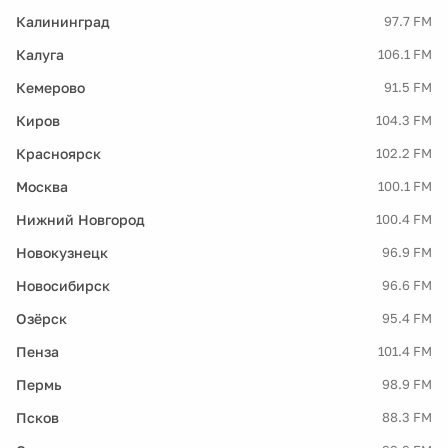
Калининград
97.7 FM
Калуга
106.1 FM
Кемерово
91.5 FM
Киров
104.3 FM
Красноярск
102.2 FM
Москва
100.1 FM
Нижний Новгород
100.4 FM
Новокузнецк
96.9 FM
Новосибирск
96.6 FM
Озёрск
95.4 FM
Пенза
101.4 FM
Пермь
98.9 FM
Псков
88.3 FM