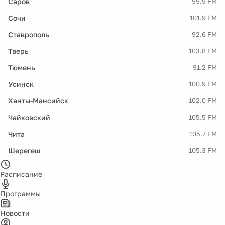
Саров
99.9 FM
Сочи
101.9 FM
Ставрополь
92.6 FM
Тверь
103.8 FM
Тюмень
91.2 FM
Усинск
100.9 FM
Ханты-Мансийск
102.0 FM
Чайковский
105.5 FM
Чита
105.7 FM
Шерегеш
105.3 FM
Расписание
Программы
Новости