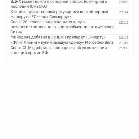
ВДНХ может войти в основной список Всемирного
23:05
наследия ЮНЕСКО
Китай запустит первый регулярный контейнерный
22:34
маршрут в ЕС через Севморпуть
Более 20 человек задержаны по делу о
22:12
незарегистрированных криптообменниках в «Москва-
Сити»
Минздрав добавил в ЖНВЛП препарат «Энхерту»
22:12
«Флит Лизинг» купил бывшую «дочку» Mercedes-Benz
21:39
Сенат США одобрил законопроект об ужесточении
21:08
санкций против РФ