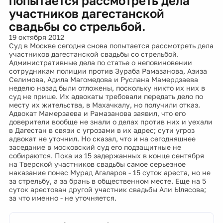
попытается рассмотреть дела
участников дагестанской
свадьбы со стрельбой.
19 октября 2012
Суд в Москве сегодня снова попытается рассмотреть дела
участников дагестанской свадьбы со стрельбой.
Административные дела по статье о неповиновении
сотрудникам полиции против Зураба Рамазанова, Азиза
Селимова, Адила Магомедова и Руслана Мамердзаева
неделю назад были отложены, поскольку никто их них в
суд не прише. Их адвокаты требовали передать дело по
месту их жительства, в Махачкалу, но получили отказ.
Адвокат Мамерзаева и Рамазанова заявил, что его
доверители вообще не знали о делах против них и уехали
в Дагестан в связи с угрозами в их адрес; сути угроз
адвокат не уточнил. Но сказал, что и на сегодняшнее
заседание в московский суд его подзащитные не
собираются. Пока из 15 задержанных в конце сентября
на Тверской участников свадьбы самое серьезное
наказание понес Мурад Агаларов - 15 суток ареста, но не
за стрельбу, а за брань в общественном месте. Еще на 5
суток арестован другой участник свадьбы Али Ылясова;
за что именно - не уточняется.