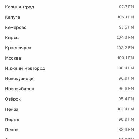
Калининград
97.7 FM
Калуга
106.1 FM
Кемерово
91.5 FM
Киров
104.3 FM
Красноярск
102.2 FM
Москва
100.1 FM
Нижний Новгород
100.4 FM
Новокузнецк
96.9 FM
Новосибирск
96.6 FM
Озёрск
95.4 FM
Пенза
101.4 FM
Пермь
98.9 FM
Псков
88.3 FM