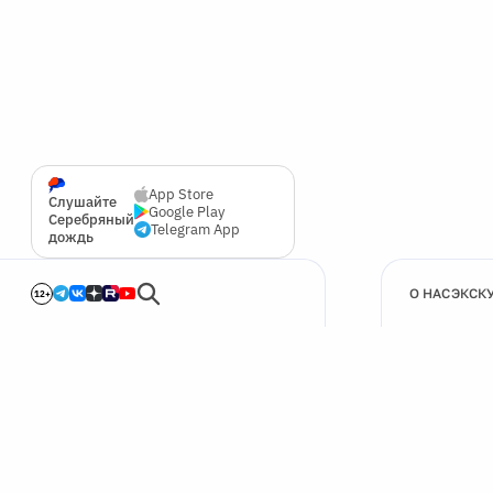
App Store
Слушайте
Google Play
Серебряный
Telegram App
дождь
О НАС
ЭКСК
12+