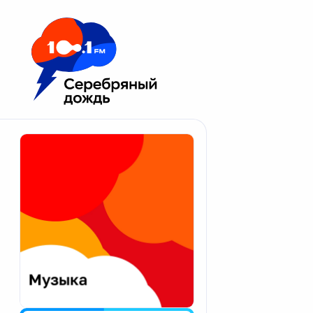
Москва 100.1 FM
Апатиты
Астрахань
Волгоград
Вологда
Екатеринбург
Иваново
Казань
Калининград
Калуга