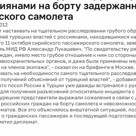
сиянами на борту задержан
ского самолета
012
т настаивать на тщательном расследовании грубого об
лей турецких властей с россиянами, находившимися на
о 11 октября сирийского пассажирского самолета, за
ль МИД РФ Александр Лукашевич. "По свидетельству р
аждан, имело место грубое отношение к ним со сторон
авоохранительных органов, и даже были применены м
на членов экипажа", - сказал он на брифинге в Москве.
ивать на необходимости самого тщательного расследов
 получений объяснений от турецкий властей", - добави
что посол России в Турции уже дважды встречался с р
 для получения разъяснений относительно инцидента с
турецкие представители выражали сожаления в связи с
российских граждан на борту самолета и невозможнос
матов. Все это объяснялось внештатной ситуацией, п
о гражданских пассажирах и последующей подготовко
тметил дипломат.