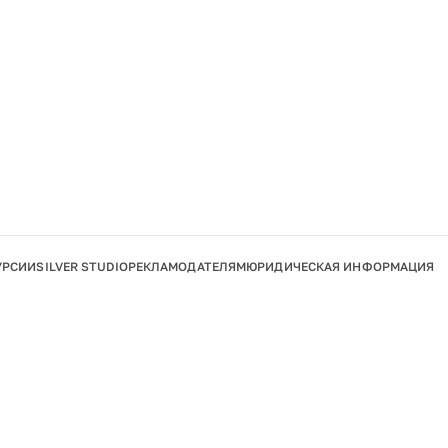
УРСИИ
SILVER STUDIO
РЕКЛАМОДАТЕЛЯМ
ЮРИДИЧЕСКАЯ ИНФОРМАЦИЯ