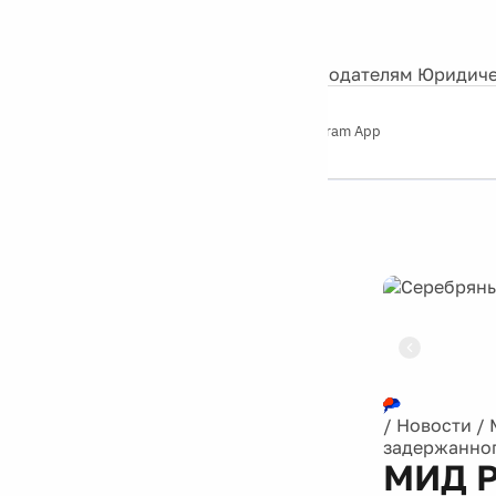
События
Контакты
О нас
Экскурсии
Silver Studio
Рекламодателям
Юридиче
Слушайте
App Store
Google Play
Telegram App
Серебряный
дождь
12+
Реклама
/
Новости
/
задержанног
МИД Р