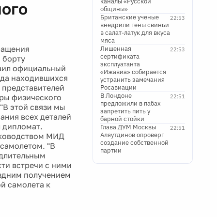
каналы «Русской
ного
общины»
Британские ученые
22:53
внедрили гены свиньи
в салат-латук для вкуса
мяса
ращения
Лишенная
22:53
сертификата
 борту
эксплуатанта
явил официальный
«Ижавиа» собирается
яда находившихся
устранить замечания
ы представителей
Росавиации
В Лондоне
еры физического
22:51
предложили в пабах
 "В этой связи мы
запретить пить у
ания всех деталей
барной стойки
л дипломат.
Глава ДУМ Москвы
22:51
Аляутдинов опроверг
уководством МИД
создание собственной
 самолетом. "В
партии
 длительным
ти встречи с ними
оздним получением
й самолета к