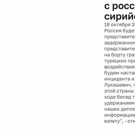
с рос
сирий
18 октября 2
Россия буде
представите
задержанног
представите
на борту гр
турецких пр
воздействия 
будем наста
инцидента и
Лукашевич, 
этой страны
ходе бесед 
удержанием 
наших дипло
информации 
взлету", - о