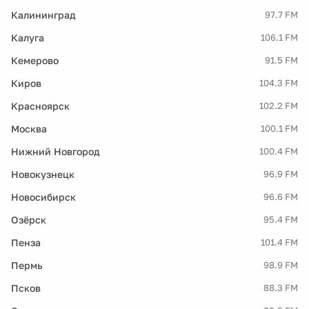
Калининград
97.7 FM
Калуга
106.1 FM
Кемерово
91.5 FM
Киров
104.3 FM
Красноярск
102.2 FM
Москва
100.1 FM
Нижний Новгород
100.4 FM
Новокузнецк
96.9 FM
Новосибирск
96.6 FM
Озёрск
95.4 FM
Пенза
101.4 FM
Пермь
98.9 FM
Псков
88.3 FM