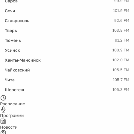
Саров
99.9 FM
Сочи
101.9 FM
Ставрополь
92.6 FM
Тверь
103.8 FM
Тюмень
91.2 FM
Усинск
100.9 FM
Ханты-Мансийск
102.0 FM
Чайковский
105.5 FM
Чита
105.7 FM
Шерегеш
105.3 FM
Расписание
Программы
Новости