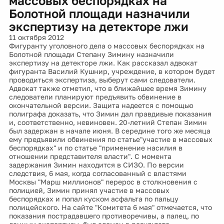
массовых беспорядках на
Болотной площади назначили
экспертизу на детекторе лжи
11 октября 2012
Фигуранту уголовного дела о массовых беспорядках на
Болотной площади Степану Зимину назначили
экспертизу на детекторе лжи. Как рассказал адвокат
фигуранта Василий Кушнир, учреждение, в котором будет
проводиться экспертиза, выберут сами следователи.
Адвокат также отметил, что в ближайшее время Зимину
следователи планируют предъявить обвинение в
окончательной версии. Защита надеется с помощью
полиграфа доказать, что Зимин дал правдивые показания
и, соответственно, невиновен. 20-летний Степан Зимин
был задержан в начале июня. В середине того же месяца
ему предъявили обвинения по статье"участие в массовых
беспорядках" и по статье "применение насилия в
отношении представителя власти". С момента
задержания Зимин находится в СИЗО. По версии
следствия, 6 мая, когда согласованный с властями
Москвы "Марш миллионов" перерос в столкновения с
полицией, Зимин принял участие в массовых
беспорядках и попал куском асфальта по пальцу
полицейского. На сайте "Комитета 6 мая" отмечается, что
показания пострадавшего противоречивы, а палец, по