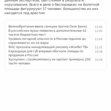
данным экспертизы, был сломан в результате
скручивания. Всего в деле о беспорядках на Болотной
площади фигурируют 17 человек. Большинство из них
находятся под арестом.
Великобритания ввела санкции против Озон Банка
12:05
В российских вузах появились дополнительные 62
12:05
тысячи бюджетных мест
Уровень погодной опасности в Москве подняли до
12:05
«оранжевого» из-за жары
ФАС признала ненадлежащей рекламу «Фонбет ТВ»
11:31
Карандаши для губ впервые обогнали помады по
10:38
продажам в России
Хуснуллин: стройкомплексу не хватает примерно 200
10:38
тысяч человек