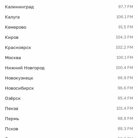
Калининград
97.7 FM
Калуга
106.1 FM
Кемерово
91.5 FM
Киров
104.3 FM
Красноярск
102.2 FM
Москва
100.1 FM
Нижний Новгород
100.4 FM
Новокузнецк
96.9 FM
Новосибирск
96.6 FM
Озёрск
95.4 FM
Пенза
101.4 FM
Пермь
98.9 FM
Псков
88.3 FM