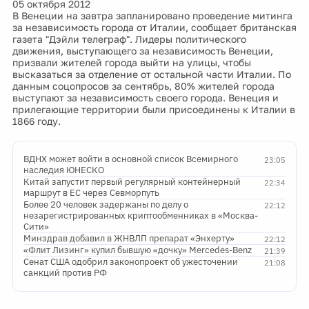
05 октября 2012
В Венеции на завтра запланировано проведение митинга
за независимость города от Италии, сообщает британская
газета "Дэйли телеграф". Лидеры политического
движения, выступающего за независимость Венеции,
призвали жителей города выйти на улицы, чтобы
высказаться за отделение от остальной части Италии. По
данным соцопросов за сентябрь, 80% жителей города
выступают за независимость своего города. Венеция и
прилегающие территории были присоединены к Италии в
1866 году.
ВДНХ может войти в основной список Всемирного
23:05
наследия ЮНЕСКО
Китай запустит первый регулярный контейнерный
22:34
маршрут в ЕС через Севморпуть
Более 20 человек задержаны по делу о
22:12
незарегистрированных криптообменниках в «Москва-
Сити»
Минздрав добавил в ЖНВЛП препарат «Энхерту»
22:12
«Флит Лизинг» купил бывшую «дочку» Mercedes-Benz
21:39
Сенат США одобрил законопроект об ужесточении
21:08
санкций против РФ