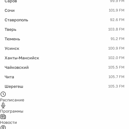
Саров
99.9 FM
Сочи
101.9 FM
Ставрополь
92.6 FM
Тверь
103.8 FM
Тюмень
91.2 FM
Усинск
100.9 FM
Ханты-Мансийск
102.0 FM
Чайковский
105.5 FM
Чита
105.7 FM
Шерегеш
105.3 FM
Расписание
Программы
Новости