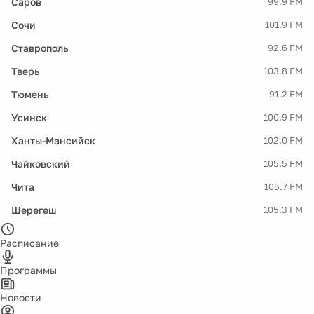
Саров
99.9 FM
Сочи
101.9 FM
Ставрополь
92.6 FM
Тверь
103.8 FM
Тюмень
91.2 FM
Усинск
100.9 FM
Ханты-Мансийск
102.0 FM
Чайковский
105.5 FM
Чита
105.7 FM
Шерегеш
105.3 FM
Расписание
Программы
Новости