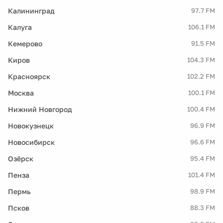
Калининград
97.7 FM
Калуга
106.1 FM
Кемерово
91.5 FM
Киров
104.3 FM
Красноярск
102.2 FM
Москва
100.1 FM
Нижний Новгород
100.4 FM
Новокузнецк
96.9 FM
Новосибирск
96.6 FM
Озёрск
95.4 FM
Пенза
101.4 FM
Пермь
98.9 FM
Псков
88.3 FM