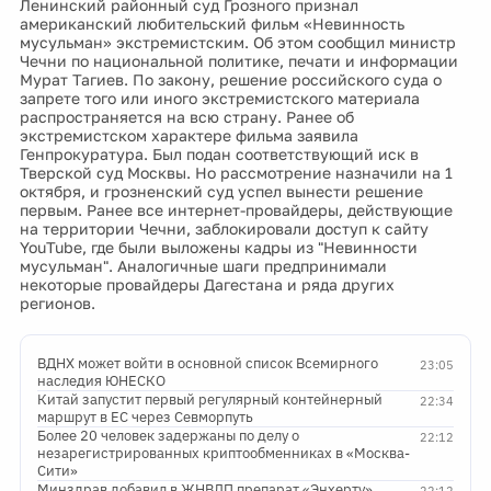
Ленинский районный суд Грозного признал
американский любительский фильм «Невинность
мусульман» экстремистским. Об этом сообщил министр
Чечни по национальной политике, печати и информации
Мурат Тагиев. По закону, решение российского суда о
запрете того или иного экстремистского материала
распространяется на всю страну. Ранее об
экстремистском характере фильма заявила
Генпрокуратура. Был подан соответствующий иск в
Тверской суд Москвы. Но рассмотрение назначили на 1
октября, и грозненский суд успел вынести решение
первым. Ранее все интернет-провайдеры, действующие
на территории Чечни, заблокировали доступ к сайту
YouTube, где были выложены кадры из "Невинности
мусульман". Аналогичные шаги предпринимали
некоторые провайдеры Дагестана и ряда других
регионов.
ВДНХ может войти в основной список Всемирного
23:05
наследия ЮНЕСКО
Китай запустит первый регулярный контейнерный
22:34
маршрут в ЕС через Севморпуть
Более 20 человек задержаны по делу о
22:12
незарегистрированных криптообменниках в «Москва-
Сити»
Минздрав добавил в ЖНВЛП препарат «Энхерту»
22:12