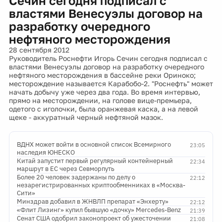
Сечин сегодня подписал с
властями Венесуэлы договор на
разработку очередного
нефтяного месторождения
28 сентября 2012
Руководитель Роснефти Игорь Сечин сегодня подписал с
властями Венесуэлы договор на разработку очередного
нефтяного месторождения в бассейне реки Ориноко;
месторождение называется Карабобо-2. "Роснефть" может
начать добычу уже через два года. Во время интервью,
прямо на месторождении, на голове вице-премьера,
одетого с иголочки, была оранжевая каска, а на левой
щеке - аккуратный черный нефтяной мазок.
ВДНХ может войти в основной список Всемирного
23:05
наследия ЮНЕСКО
Китай запустит первый регулярный контейнерный
22:34
маршрут в ЕС через Севморпуть
Более 20 человек задержаны по делу о
22:12
незарегистрированных криптообменниках в «Москва-
Сити»
Минздрав добавил в ЖНВЛП препарат «Энхерту»
22:12
«Флит Лизинг» купил бывшую «дочку» Mercedes-Benz
21:39
Сенат США одобрил законопроект об ужесточении
21:08