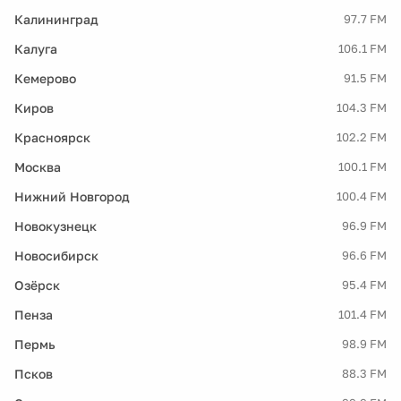
Калининград
97.7 FM
Калуга
106.1 FM
Кемерово
91.5 FM
Киров
104.3 FM
Красноярск
102.2 FM
Москва
100.1 FM
Нижний Новгород
100.4 FM
Новокузнецк
96.9 FM
Новосибирск
96.6 FM
Озёрск
95.4 FM
Пенза
101.4 FM
Пермь
98.9 FM
Псков
88.3 FM