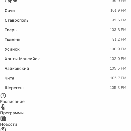
Саров
99.9 FM
Сочи
101.9 FM
Ставрополь
92.6 FM
Тверь
103.8 FM
Тюмень
91.2 FM
Усинск
100.9 FM
Ханты-Мансийск
102.0 FM
Чайковский
105.5 FM
Чита
105.7 FM
Шерегеш
105.3 FM
Расписание
Программы
Новости