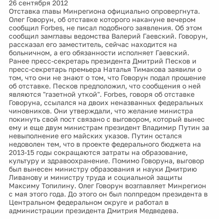
26 сентября 2012
Отставка главы Минрегиона официально опровергнута.
Олег Говорун, об отставке которого накануне вечером
сообщил Forbes, не писал подобного заявления. Об этом
сообщил замглавы ведомства Валерий Гаевский. Говорун,
рассказал его заместитель, сейчас находится на
больничном, а его обязанности исполняет Гаевский.
Ранее пресс-секретарь президента Дмитрий Песков и
пресс-секретарь премьера Наталья Тимакова заявили о
том, что они не знают о том, что Говорун подал прошение
об отставке. Песков предположил, что сообщения о ней
являются "газетной уткой". Forbes, говоря об отставке
Говоруна, ссылался на двоих неназванных федеральных
чиновников. Они утверждали, что желание министра
покинуть свой пост связано с выговором, который вынес
ему и еще двум министрам президент Владимир Путин за
невыполнение его майских указов. Путин остался
недоволен тем, что в проекте федерального бюджета на
2013-15 годы сокращаются затраты на образование,
культуру и здравоохранение. Помимо Говоруна, выговор
был вынесен министру образования и науки Дмитрию
Ливанову и министру труда и социальной защиты
Максиму Топилину. Олег Говорун возглавляет Минрегион
с мая этого года. До этого он был полпредом президента в
Центральном федеральном округе и работал в
администрации президента Дмитрия Медведева.