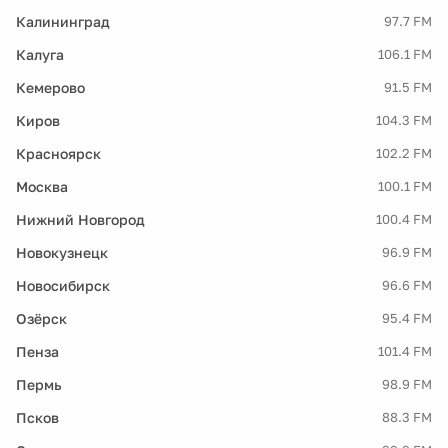
Калининград
97.7 FM
Калуга
106.1 FM
Кемерово
91.5 FM
Киров
104.3 FM
Красноярск
102.2 FM
Москва
100.1 FM
Нижний Новгород
100.4 FM
Новокузнецк
96.9 FM
Новосибирск
96.6 FM
Озёрск
95.4 FM
Пенза
101.4 FM
Пермь
98.9 FM
Псков
88.3 FM