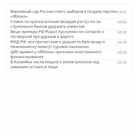
Верховный суд России снял с выборов в Госдуму партию
19:53
«Яблоко»
Ставки по краткосрочным вкладам растут из-за
18:50
стремления банков удержать клиентов
Вице-премьер РФ Марат Хуснуллин не согласен с
18:18
поговоркой про дураков и дороги
МИД РФ: все причастные к ударам по Белгороду и
18:18
Нижнекамску понесут суровое наказание
ЦИК выявил у «Яблока» признаки иностранного
18:18
финансирования
В Колумбии после мощного землетрясения под
18:18
завалами остаются люди