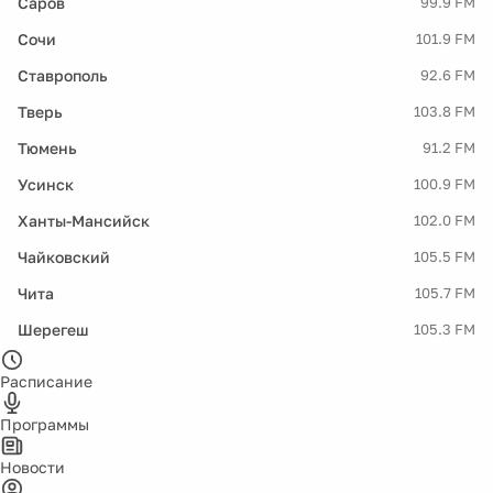
Саров
99.9 FM
Сочи
101.9 FM
Ставрополь
92.6 FM
Тверь
103.8 FM
Тюмень
91.2 FM
Усинск
100.9 FM
Ханты-Мансийск
102.0 FM
Чайковский
105.5 FM
Чита
105.7 FM
Шерегеш
105.3 FM
Расписание
Программы
Новости