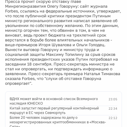
Пресса прочит скорую отставку главе
Минрегионразвития Олегу Говоруну: сайт журнала
Forbes, ссылаясь на федеральные источники, утверждает,
что после публичной критики президентом Путиным
министр регионального развития написал заявление об
увольнении по собственному желанию. По этим данным,
министр огорчен тем, что обвинен в том, в чем не
виноват, ведь проект бюджета на трехлетний срок
верстался в борьбе более влиятельных начальников -
вице-премьеров Игоря Шувалова и Ольги Голодец.
Вынести выговор Говоруну и министру труда и
социальной защиты Максиму Топилину за срыв сроков
исполнения президентских указов Путин потребовал на
заседании 18 сентября. Пресс-секретарь министра не
стал ни опровергать, ни подтверждать информацию о
заявлении. Пресс-секретарь премьера Наталья Тимакова
сказала Forbes, что "слухи об отставке Говоруна
опровергает".
ВДНХ может войти в основной список Всемирного
23:05
наследия ЮНЕСКО
Китай запустит первый регулярный контейнерный
22:34
маршрут в ЕС через Севморпуть
Более 20 человек задержаны по делу о
22:12
незарегистрированных криптообменниках в «Москва-
Сити»