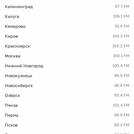
Калининград
97.7 FM
Калуга
106.1 FM
Кемерово
91.5 FM
Киров
104.3 FM
Красноярск
102.2 FM
Москва
100.1 FM
Нижний Новгород
100.4 FM
Новокузнецк
96.9 FM
Новосибирск
96.6 FM
Озёрск
95.4 FM
Пенза
101.4 FM
Пермь
98.9 FM
Псков
88.3 FM