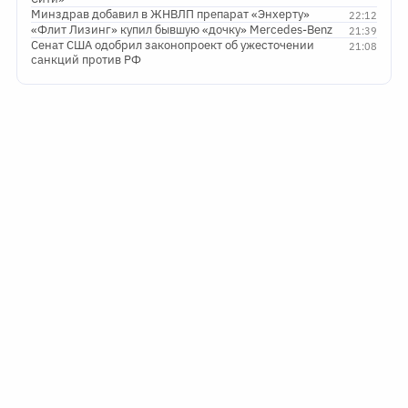
Минздрав добавил в ЖНВЛП препарат «Энхерту»
22:12
«Флит Лизинг» купил бывшую «дочку» Mercedes-Benz
21:39
Сенат США одобрил законопроект об ужесточении
21:08
санкций против РФ