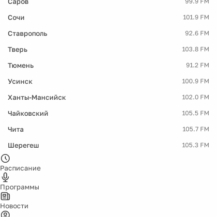
Саров
99.9 FM
Сочи
101.9 FM
Ставрополь
92.6 FM
Тверь
103.8 FM
Тюмень
91.2 FM
Усинск
100.9 FM
Ханты-Мансийск
102.0 FM
Чайковский
105.5 FM
Чита
105.7 FM
Шерегеш
105.3 FM
Расписание
Программы
Новости