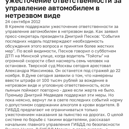
ужесточение ответственности за
управление автомобилем в
нетрезвом виде
24 сентября 2012
В Кремле поддержали ужесточение ответственности за
управление автомобилем в нетрезвом виде. Как заявил
пресс-секретарь президента Дмитрий Песков: "События
последних недель подтверждают необходимость
обсуждения этого вопроса и принятия более жестких
мер". По всей видимости, Песков говорил о субботнем
ДТП на Минской улице, когда водитель "Тойоты" на
огромной скорости сбил насмерть семь человек на
остановке. Тверской суд Москвы сегодня арестовал
Александра Максимова. Он останется под стражей до 22
ноября. В Думе сегодня заявили о том, что намерены
ввести штрафа от 100 тысяч рублей за вождение в
нетрезвом виде и уголовную ответственность, если
пьяным поймают повторно - даже если жертв не было.
Премьер Дмитрий Медведев поддержал эти меры. Но
пока неясно, вернут ли в свете последних событий норму
о допустимом содержании алкоголя в крови водителя. В
ГИБДД предлагают не ограничиваться только
ужесточением наказания за пьянство на дорогах. О целой
системе по борьбе с такими водителями, рассказал
начальник главного управления ГИБДД по безопасности