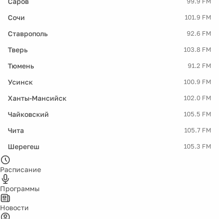
Саров
99.9 FM
Сочи
101.9 FM
Ставрополь
92.6 FM
Тверь
103.8 FM
Тюмень
91.2 FM
Усинск
100.9 FM
Ханты-Мансийск
102.0 FM
Чайковский
105.5 FM
Чита
105.7 FM
Шерегеш
105.3 FM
Расписание
Программы
Новости