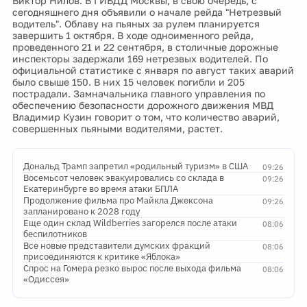
Виктор Нилов. В ГИБДД Москвы, в свою очередь, с
сегодняшнего дня объявили о начале рейда "Нетрезвый
водитель". Облаву на пьяных за рулем планируется
завершить 1 октября. В ходе одноименного рейда,
проведенного 21 и 22 сентября, в столичные дорожные
инспекторы задержали 169 нетрезвых водителей. По
официальной статистике с января по август таких аварий
было свыше 150. В них 15 человек погибли и 205
пострадали. Замначальника главного управления по
обеспечению безопасности дорожного движения МВД
Владимир Кузин говорит о том, что количество аварий,
совершенных пьяными водителями, растет.
Дональд Трамп запретил «родильный туризм» в США
09:26
Восемьсот человек эвакуировались со склада в
09:26
Екатеринбурге во время атаки БПЛА
Продолжение фильма про Майкла Джексона
09:26
запланировано к 2028 году
Еще один склад Wildberries загорелся после атаки
08:06
беспилотников
Все новые представители думских фракций
08:06
присоединяются к критике «Яблока»
Спрос на Гомера резко вырос после выхода фильма
08:06
«Одиссея»