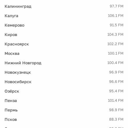
Калининград
97.7 FM
Калуга
106.1 FM
Кемерово
91.5 FM
Киров
104.3 FM
Красноярск
102.2 FM
Москва
100.1 FM
Нижний Новгород
100.4 FM
Новокузнецк
96.9 FM
Новосибирск
96.6 FM
Озёрск
95.4 FM
Пенза
101.4 FM
Пермь
98.9 FM
Псков
88.3 FM