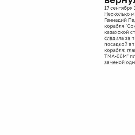
17 сентября 
Несколько м
Геннадий Па
корабля "Со
казахской с
следила за 
посадкой ап
корабля: гл
ТМА-06М" пл
заменой одн