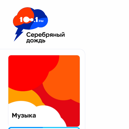
Москва 100.1 FM
Апатиты
Астрахань
Волгоград
Вологда
Екатеринбург
Иваново
Казань
Калининград
Калуга