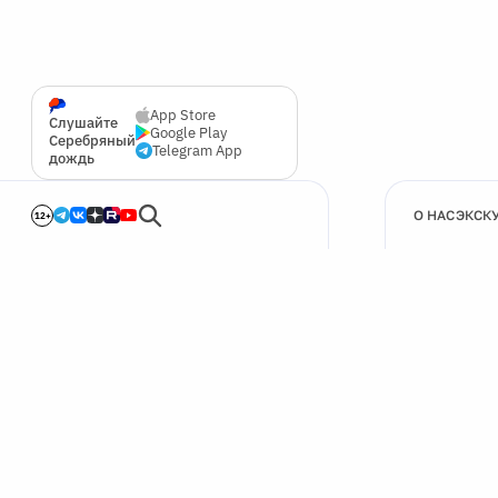
App Store
Слушайте
Google Play
Серебряный
Telegram App
дождь
О НАС
ЭКСК
12+
🍪
Мы используем cookie для улучшения работы сайта.