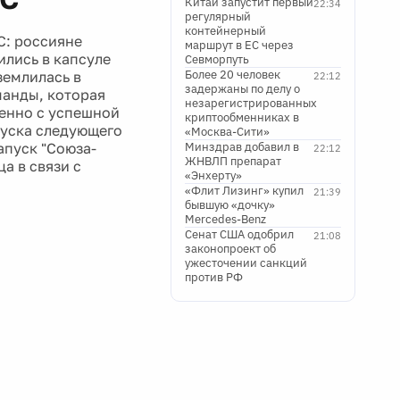
Китай запустит первый
22:34
регулярный
контейнерный
С: россияне
маршрут в ЕС через
ились в капсуле
Севморпуть
Более 20 человек
землилась в
22:12
задержаны по делу о
манды, которая
незарегистрированных
менно с успешной
криптообменниках в
пуска следующего
«Москва-Сити»
апуск "Союза-
Минздрав добавил в
22:12
ЖНВЛП препарат
а в связи с
«Энхерту»
«Флит Лизинг» купил
21:39
бывшую «дочку»
Mercedes-Benz
Сенат США одобрил
21:08
законопроект об
ужесточении санкций
против РФ