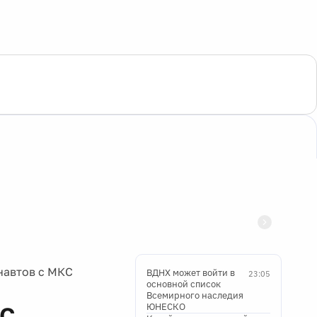
навтов с МКС
ВДНХ может войти в
23:05
основной список
Всемирного наследия
ЮНЕСКО
КС