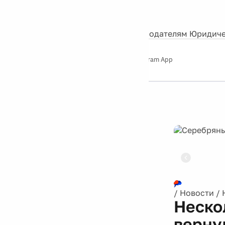
События
Контакты
О нас
Экскурсии
Silver Studio
Рекламодателям
Юридиче
Слушайте
App Store
Google Play
Telegram App
Серебряный
дождь
12+
Реклама
/
Новости
/
Неско
верну