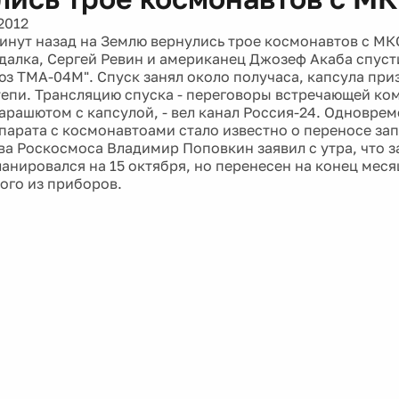
2012
инут назад на Землю вернулись трое космонавтов с МК
далка, Сергей Ревин и американец Джозеф Акаба спуст
юз ТМА-04М". Спуск занял около получаса, капсула при
тепи. Трансляцию спуска - переговоры встречающей ко
парашютом с капсулой, - вел канал Россия-24. Одновре
парата с космонавтоами стало известно о переносе за
ава Роскосмоса Владимир Поповкин заявил с утра, что з
анировался на 15 октября, но перенесен на конец месяц
ого из приборов.