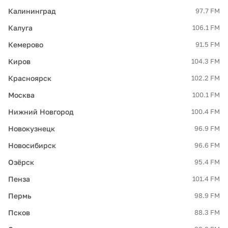
Калининград
97.7 FM
Калуга
106.1 FM
Кемерово
91.5 FM
Киров
104.3 FM
Красноярск
102.2 FM
Москва
100.1 FM
Нижний Новгород
100.4 FM
Новокузнецк
96.9 FM
Новосибирск
96.6 FM
Озёрск
95.4 FM
Пенза
101.4 FM
Пермь
98.9 FM
Псков
88.3 FM