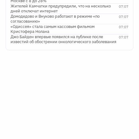
Москве с 8 до 28%
Жителей Камчатки предупредили, что на несколько
07:07
дней отключат интернет
Домодедово и Внуково работают в режиме «по
07:07
согласованию»
«Одиссея» стала самым кассовым фильмом
07:07
Кристофера Нолана
Джо Байден впервые появился на публике после
07:07
известий об обострении онкологического заболевания