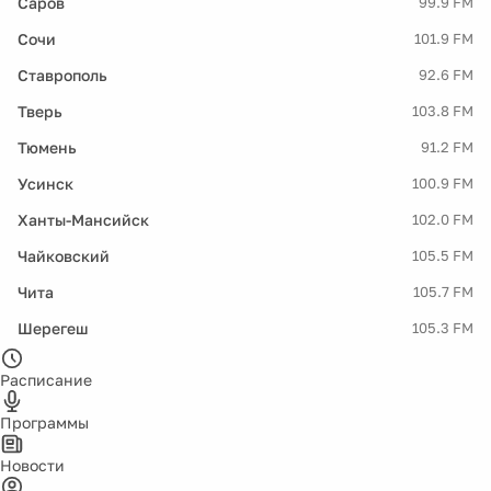
Саров
99.9 FM
Сочи
101.9 FM
Ставрополь
92.6 FM
Тверь
103.8 FM
Тюмень
91.2 FM
Усинск
100.9 FM
Ханты-Мансийск
102.0 FM
Чайковский
105.5 FM
Чита
105.7 FM
Шерегеш
105.3 FM
Расписание
Программы
Новости