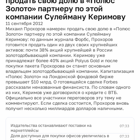
продать свою долю в «Полюс
Золото» партнеру по этой
компании Сулейману Керимову
11 сентября 2012
Михаил Прохоров намерен продать свою долю в «Полюс
Золото» партнеру по этой компании Сулейману
Керимову: по данным журнала Форбс, Прохоров
готовится продать один из двух своих крупнейших
активов: почти 38% акций крупнейшей в России
золотодобывающей компании. Керимову уже
принадлежат более 40% акций Polyus Gold и после
покупки пакета Прохорова он станет основным
владельцем золотодобывающей компании. Капитализация
«Полюс Золото» на Лондонской фондовой бирже
превышает $10 млрд. О готовящейся сделке Forbes
рассказали неназванные финансиста. По словам одного
из них, Керимов уже договорился о кредите с ВТБ.
Официально все участники переговоров эту тему не
комментируют. Если сделка состоится, Прохоров вновь
получит несколько миллиардов долларов наличными.
Издательства останавливают поставки на
07:33
маркетплейсы
Доля доступных для покупки офисов увеличилась в
07:33