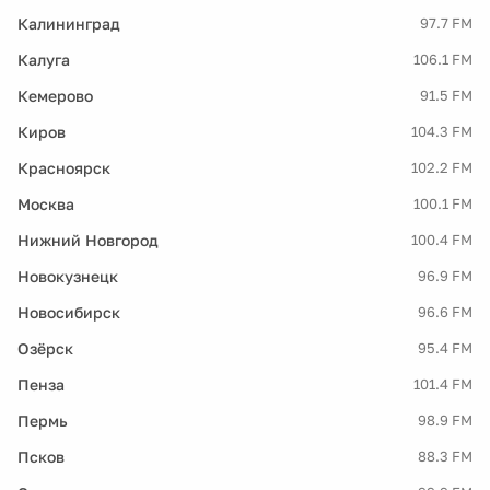
Калининград
97.7 FM
Калуга
106.1 FM
Кемерово
91.5 FM
Киров
104.3 FM
Красноярск
102.2 FM
Москва
100.1 FM
Нижний Новгород
100.4 FM
Новокузнецк
96.9 FM
Новосибирск
96.6 FM
Озёрск
95.4 FM
Пенза
101.4 FM
Пермь
98.9 FM
Псков
88.3 FM