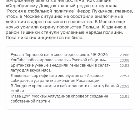
по-прежнему являются непростыми. Как заявил
«Серебряному Дождю» главный редактор журнала
"Россия в глобальной политике" Федор Лукьянов, главное,
чтобы в Москве ситуацию не обострили аналогичные
действия в адрес польского посольства. В Москве еще
ночью усилили охрану посольства Польши. К зданию в
район Тишинки стянули усиленные наряды полиции.
Пока никаких инцидентов не было.
Руслан Терновой взял свое второе золото ЧЕ-2026
23:08
YouTube заблокировал каналы «Русской общины»
23:08
Британские ученые внедрили гены свиньи в салат-
22:53
латук для вкуса мяса
Лишенная сертификата эксплуатанта «Ижавиа»
22:53
собирается устранить замечания Росавиации
В Лондоне предложили в пабах запретить пить у барной
22:51
стойки
Глава ДУМ Москвы Аляутдинов опроверг создание
22:51
собственной партии