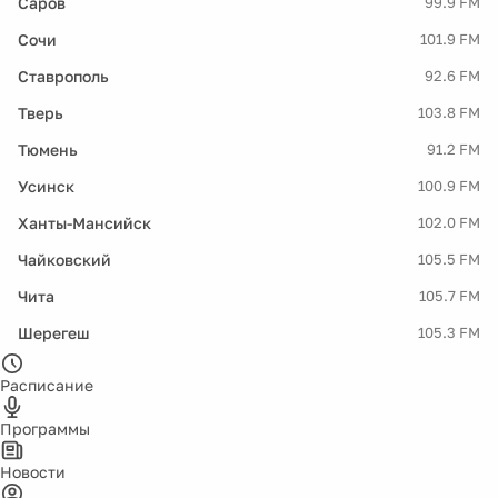
Саров
99.9 FM
Сочи
101.9 FM
Ставрополь
92.6 FM
Тверь
103.8 FM
Тюмень
91.2 FM
Усинск
100.9 FM
Ханты-Мансийск
102.0 FM
Чайковский
105.5 FM
Чита
105.7 FM
Шерегеш
105.3 FM
Расписание
Программы
Новости