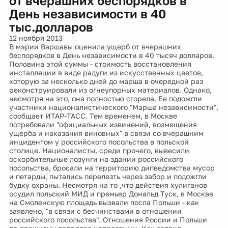
от вчерашних беспорядков в
День независимости в 40
тыс.долларов
12 ноября 2013
В мэрии Варшавы оценила ущерб от вчерашних
беспорядков в День независимости в 40 тысяч долларов.
Половина этой суммы - стоимость восстановления
инсталляции в виде радуги из искусственных цветов,
которую за несколько дней до марша в очередной раз
реконструировали из огнеупорных материалов. Однако,
несмотря на это, она полностью сгорела. Ее подожгли
участники националистического "Марша независимости",
сообщает ИТАР-ТАСС. Тем временем, в Москве
потребовали "официальных извинений, возмещения
ущерба и наказания виновных" в связи со вчерашним
инцидентом у российского посольства в польской
столице. Националисты, среди прочего, вывесили
оскорбительные лозунги на здании российского
посольства, бросали на территорию дипведомства мусор
и петарды, пытались перелезть через забор и подожгли
будку охраны. Несмотря на то ,что действия хулиганов
осудил польский МИД и премьер Дональд Туск, в Москве
на Смоленскую площадь вызвали посла Польши - как
заявлено, "в связи с бесчинствами в отношении
российского посольства". Отношения России и Польши