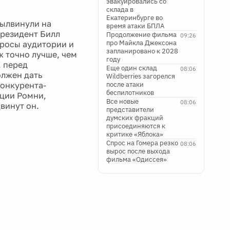
эвакуировались со
склада в
Екатеринбурге во
вылвинули на
время атаки БПЛА
президент Билл
Продолжение фильма
09:26
про Майкла Джексона
просы аудитории и
запланировано к 2028
уж точно лучше, чем
году
, перед
Еще один склад
08:06
олжен дать
Wildberries загорелся
конкурента-
после атаки
беспилотников
иции Ромни,
Все новые
08:06
винут он.
представители
думских фракций
присоединяются к
критике «Яблока»
Спрос на Гомера резко
08:06
вырос после выхода
фильма «Одиссея»