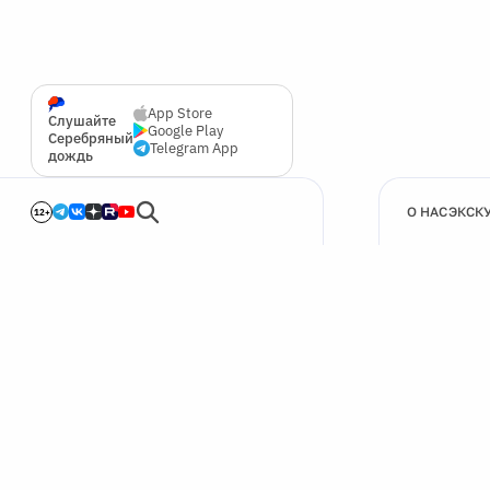
App Store
Слушайте
Google Play
Серебряный
Telegram App
дождь
О НАС
ЭКСК
12+
🍪
Мы используем cookie для улучшения работы сайта.