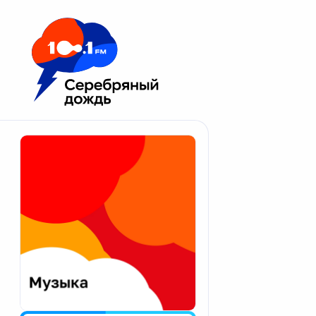
Москва 100.1 FM
Апатиты
Астрахань
Волгоград
Вологда
Екатеринбург
Иваново
Казань
Калининград
Калуга