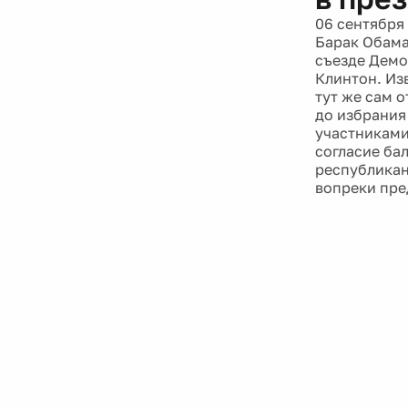
06 сентября
Барак Обама
съезде Демо
Клинтон. Из
тут же сам о
до избрания
участниками
согласие ба
республикан
вопреки пре