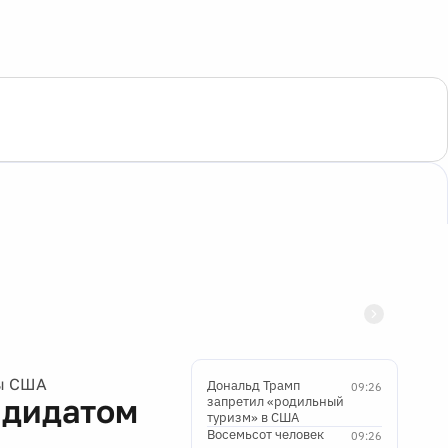
ты США
Дональд Трамп
09:26
ндидатом
запретил «родильный
туризм» в США
Восемьсот человек
09:26