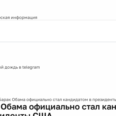
ская информация
Барак Обама официально стал кандидатом в президен
 Обама официально стал ка
зиденты США