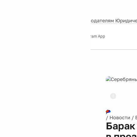
События
Контакты
О нас
Экскурсии
Silver Studio
Рекламодателям
Юридиче
Слушайте
App Store
Google Play
Telegram App
Серебряный
дождь
12+
Реклама
/
Новости
/
Барак
в пре