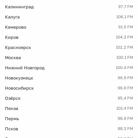
Калининград
97.7 FM
Калуга
106.1 FM
Кемерово
91.5 FM
Киров
104.3 FM
Красноярск
102.2 FM
Москва
100.1 FM
Нижний Новгород
100.4 FM
Новокузнецк
96.9 FM
Новосибирск
96.6 FM
Озёрск
95.4 FM
Пенза
101.4 FM
Пермь
98.9 FM
Псков
88.3 FM