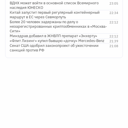
ВДНХ может войти в основной список Всемирного
23:05
наследия ЮНЕСКО
Китай запустит первый регулярный контейнерный
22:34
маршрут в ЕС через Севморпуть
Более 20 человек задержаны по делу о
22:12
незарегистрированных криптообменниках в «Москва-
Сити»
Минздрав добавил в ЖНВЛП препарат «Энхерту»
22:12
«Флит Лизинг» купил бывшую «дочку» Mercedes-Benz
21:39
Сенат США одобрил законопроект об ужесточении
21:08
санкций против РФ