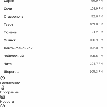
Саров
99.9 FM
Сочи
101.9 FM
Ставрополь
92.6 FM
Тверь
103.8 FM
Тюмень
91.2 FM
Усинск
100.9 FM
Ханты-Мансийск
102.0 FM
Чайковский
105.5 FM
Чита
105.7 FM
Шерегеш
105.3 FM
Расписание
Программы
Новости