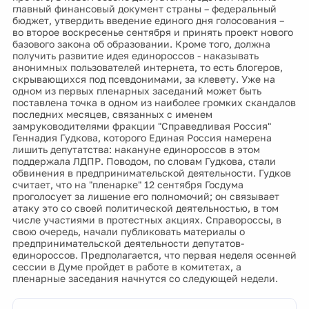
главный финансовый документ страны – федеральный
бюджет, утвердить введение единого дня голосования –
во второе воскресенье сентября и принять проект нового
базового закона об образовании. Кроме того, должна
получить развитие идея единороссов - наказывать
анонимных пользователей интернета, то есть блогеров,
скрывающихся под псевдонимами, за клевету. Уже на
одном из первых пленарных заседаний может быть
поставлена точка в одном из наиболее громких скандалов
последних месяцев, связанных с именем
замруководителями фракции "Справедливая Россия"
Геннадия Гудкова, которого Единая Россия намерена
лишить депутатства: накануне единороссов в этом
поддержала ЛДПР. Поводом, по словам Гудкова, стали
обвинения в предпринимательской деятельности. Гудков
считает, что на "пленарке" 12 сентября Госдума
проголосует за лишение его полномочий; он связывает
атаку это со своей политической деятельностью, в том
числе участиями в протестных акциях. Справороссы, в
свою очередь, начали публиковать материалы о
предпринимательской деятельности депутатов-
единороссов. Предполагается, что первая неделя осенней
сессии в Думе пройдет в работе в комитетах, а
пленарные заседания начнутся со следующей недели.