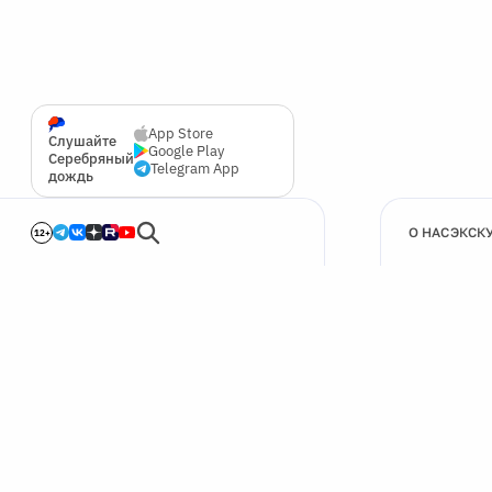
App Store
Слушайте
Google Play
Серебряный
Telegram App
дождь
О НАС
ЭКСК
12+