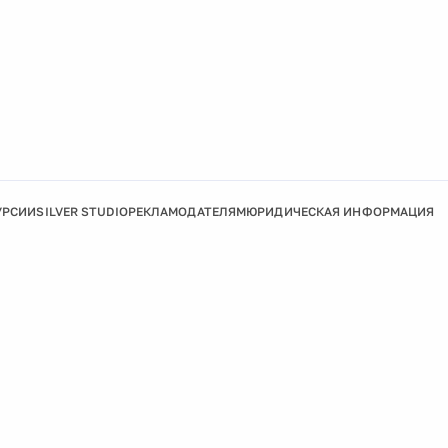
УРСИИ
SILVER STUDIO
РЕКЛАМОДАТЕЛЯМ
ЮРИДИЧЕСКАЯ ИНФОРМАЦИЯ