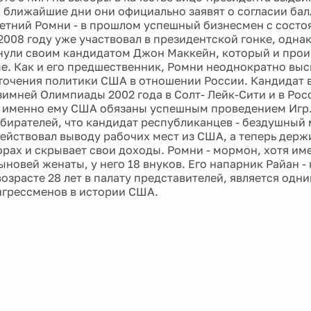
В ближайшие дни они официально заявят о согласии бал
летний Ромни - в прошлом успешный бизнесмен с состо
 2008 году уже участвовал в президентской гонке, одн
нули своим кандидатом Джон Маккейн, который и прои
е. Как и его предшественник, Ромни неоднократно выс
точения политики США в отношении России. Кандидат 
зимней Олимпиады 2002 года в Солт- Лейк-Сити и в Рос
о именно ему США обязаны успешным проведением Игр
бирателей, что кандидат республиканцев - бездушный
ействовал выводу рабочих мест из США, а теперь держ
рах и скрывает свои доходы. Ромни - мормон, хотя име
ыновей женаты, у него 18 внуков. Его напарник Райан -
возрасте 28 лет в палату представителей, является одн
грессменов в истории США.