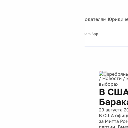
События
Контакты
О нас
Экскурсии
Silver Studio
Рекламодателям
Юридиче
Слушайте
App Store
Google Play
Telegram App
Серебряный
дождь
12+
Реклама
/
Новости
/
выборах
В США
Барак
29 августа 2
В США офици
за Митта Ро
партии. Вме