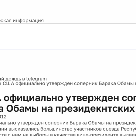
ская информация
В США официально утвержден соперник Барака Обамы 
 официально утвержден со
а Обамы на президекнтских
012
ально утвержден соперник Барака Обамы на президек
мни высказались большинство участников съезда Респ
сте с ним на выборы в качестве вице-президента выдв