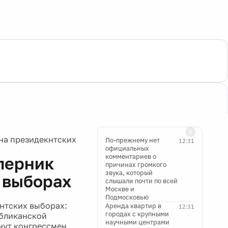
на президекнтских
По-прежнему нет
12:31
официальных
комментариев о
перник
причинах громкого
звука, который
 выборах
слышали почти по всей
Москве и
Подмосковью
нтских выборах:
Аренда квартир в
12:31
городах с крупными
убликанской
научными центрами
инут конгрессмен