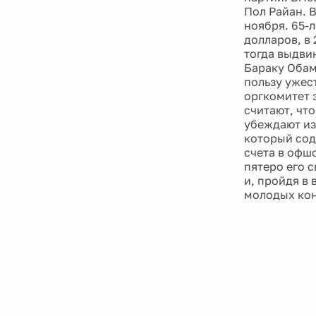
Пол Райан. 
ноября. 65-
долларов, в
тогда выдви
Бараку Обам
пользу ужес
оргкомитет 
считают, чт
убеждают из
который сод
счета в офшо
пятеро его с
и, пройдя в 
молодых кон