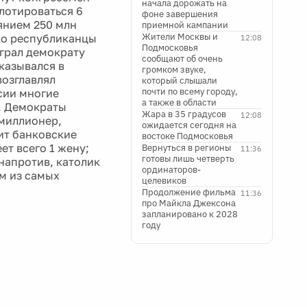
начала дорожать на
лотироваться 6
фоне завершения
янием 250 млн
приемной кампании
Жители Москвы и
ако республиканцы
12:08
Подмосковья
грал демократу
сообщают об очень
казывался в
громком звуке,
возглавлял
который слышали
почти по всему городу,
сии многие
а также в области
. Демократы
Жара в 35 градусов
12:08
 миллионер,
ожидается сегодня на
ит банковские
востоке Подмосковья
ет всего 1 жену;
Вернуться в регионы
11:36
готовы лишь четверть
 напротив, католик
ординаторов-
им из самых
целевиков
Продолжение фильма
11:36
про Майкла Джексона
запланировано к 2028
году