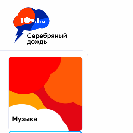
Москва 100.1 FM
Апатиты
Астрахань
Волгоград
Вологда
Екатеринбург
Иваново
Казань
Калининград
Калуга