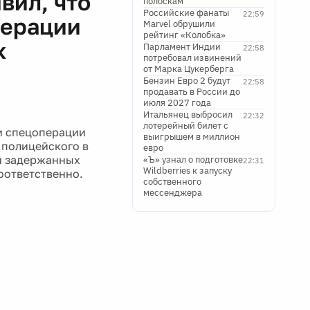
вил, что
полоскам
Российские фанаты
22:59
перации
Marvel обрушили
рейтинг «Колобка»
к
Парламент Индии
22:58
потребовал извинений
от Марка Цукерберга
Бензин Евро 2 будут
22:58
продавать в России до
июля 2027 года
Итальянец выбросил
22:32
лотерейный билет с
и спецоперации
выигрышем в миллион
 полицейского в
евро
 и задержанных
«Ъ» узнал о подготовке
22:31
Wildberries к запуску
оответственно.
собственного
мессенджера