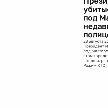
Прези
убиты
под М
недав
полиц
28 августа 2
Президент И
под Малгобе
этом городе
сегодня; ра
Режим КТО п