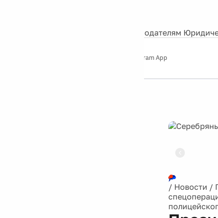
События
Контакты
О нас
Экскурсии
Silver Studio
Рекламодателям
Юридиче
Слушайте
App Store
Google Play
Telegram App
Серебряный
дождь
12+
Реклама
/
Новости
/
спецопераци
полицейско