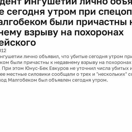
дент Ингушетии лично объя
е сегодня утром при спецо
алгобеком были причастны 
нему взрыву на похоронах
ейского
012
нгушетии лично объявил, что убитые сегодня утром пр
ком были причастны к недавнему взрыву на похоронах
. При этом Юнус-Бек Евкуров не уточнил числа убитых
нее местные силовики сообщали о трех и "нескольких" с
од Малгобеком был объявлен сегодня утром.