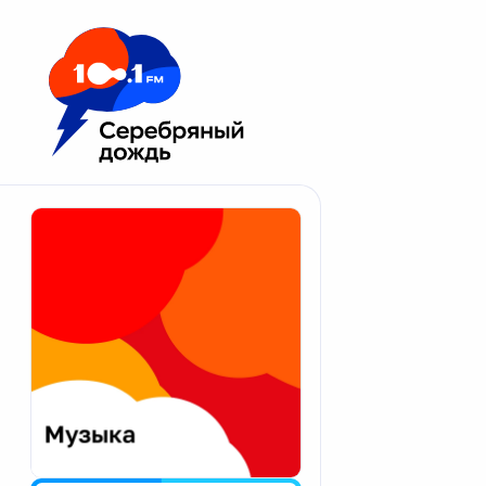
Москва 100.1 FM
Апатиты
Астрахань
Волгоград
Вологда
Екатеринбург
Иваново
Казань
Калининград
Калуга