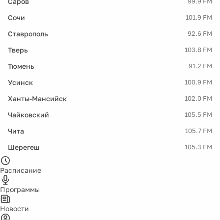
Саров
99.9 FM
Сочи
101.9 FM
Ставрополь
92.6 FM
Тверь
103.8 FM
Тюмень
91.2 FM
Усинск
100.9 FM
Ханты-Мансийск
102.0 FM
Чайковский
105.5 FM
Чита
105.7 FM
Шерегеш
105.3 FM
Расписание
Программы
Новости