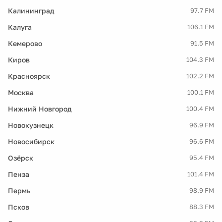
Калининград
97.7 FM
Калуга
106.1 FM
Кемерово
91.5 FM
Киров
104.3 FM
Красноярск
102.2 FM
Москва
100.1 FM
Нижний Новгород
100.4 FM
Новокузнецк
96.9 FM
Новосибирск
96.6 FM
Озёрск
95.4 FM
Пенза
101.4 FM
Пермь
98.9 FM
Псков
88.3 FM