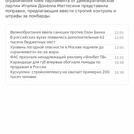
ограничения член парламента от Демократической
партии Италии Донелла Маттесини представила
поправки, предлагающие ввести строгий контроль и
штрафы за ломбарды.
Великобритания ввела санкции против Озон Банка
12:05
В российских вузах появились дополнительные 62
12:05
тысячи бюджетных мест
Уровень погодной опасности в Москве подняли до
12:05
«оранжевого» из-за жары
ФАС признала ненадлежащей рекламу «Фонбет ТВ»
11:31
Карандаши для губ впервые обогнали помады по
10:38
продажам в России
Хуснуллин: стройкомплексу не хватает примерно 200
10:38
тысяч человек