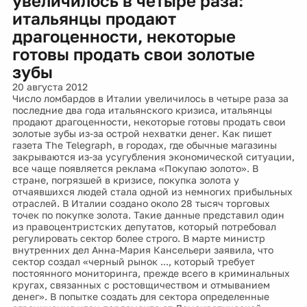
увеличилось в четыре раза:
итальянцы продают
драгоценности, некоторые
готовы продать свои золотые
зубы
20 августа 2012
Число ломбардов в Италии увеличилось в четыре раза за
последние два года итальянского кризиса, итальянцы
продают драгоценности, некоторые готовы продать свои
золотые зубы из-за острой нехватки денег. Как пишет
газета The Telegraph, в городах, где обычные магазины
закрываются из-за усугубления экономической ситуации,
все чаще появляется реклама «Покупаю золото». В
стране, погрязшей в кризисе, покупка золота у
отчаявшихся людей стала одной из немногих прибыльных
отраслей. В Италии создано около 28 тысяч торговых
точек по покупке золота. Такие данные представил один
из правоцентристских депутатов, который потребовал
регулировать сектор более строго. В марте министр
внутренних дел Анна-Мария Кансельери заявила, что
сектор создал «черный рынок ..., который требует
постоянного мониторинга, прежде всего в криминальных
кругах, связанных с ростовщичеством и отмыванием
денег». В попытке создать для сектора определенные