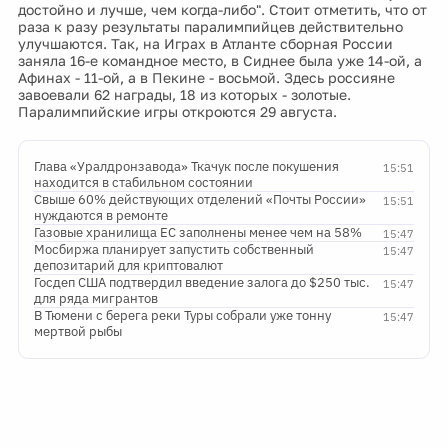
достойно и лучше, чем когда-либо". Стоит отметить, что от
раза к разу результаты паралимпийцев действительно
улучшаются. Так, на Играх в Атланте сборная России
заняла 16-е командное место, в Сиднее была уже 14-ой, а
Афинах - 11-ой, а в Пекине - восьмой. Здесь россияне
завоевали 62 награды, 18 из которых - золотые.
Паралимпийские игры откроются 29 августа.
Глава «Уралдронзавода» Ткачук после покушения
15:51
находится в стабильном состоянии
Свыше 60% действующих отделений «Почты России»
15:51
нуждаются в ремонте
Газовые хранилища ЕС заполнены менее чем на 58%
15:47
Мосбиржа планирует запустить собственный
15:47
депозитарий для криптовалют
Госдеп США подтвердил введение залога до $250 тыс.
15:47
для ряда мигрантов
В Тюмени с берега реки Туры собрали уже тонну
15:47
мертвой рыбы