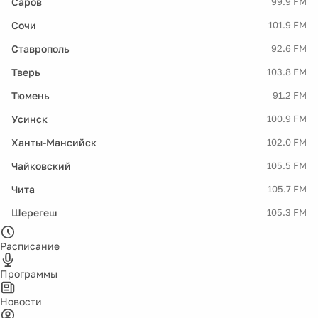
Саров
99.9 FM
Сочи
101.9 FM
Ставрополь
92.6 FM
Тверь
103.8 FM
Тюмень
91.2 FM
Усинск
100.9 FM
Ханты-Мансийск
102.0 FM
Чайковский
105.5 FM
Чита
105.7 FM
Шерегеш
105.3 FM
Расписание
Программы
Новости