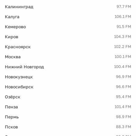
Калининград
97.7 FM
Калуга
106.1 FM
Кемерово
91.5 FM
Киров
104.3 FM
Красноярск
102.2 FM
Москва
100.1 FM
Нижний Новгород
100.4 FM
Новокузнецк
96.9 FM
Новосибирск
96.6 FM
Озёрск
95.4 FM
Пенза
101.4 FM
Пермь
98.9 FM
Псков
88.3 FM