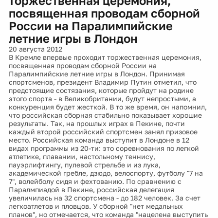
торжественная церемония,
посвященная проводам сборной
России на Паралимпийские
летние игры в Лондон
20 августа 2012
В Кремле впервые проходит торжественная церемония,
посвященная проводам сборной России на
Паралимпийские летние игры в Лондон. Принимая
спортсменов, президент Владимир Путин отметил, что
предстоящие состязания, которые пройдут на родине
этого спорта - в Великобритании, будут непростыми, а
конкуренция будет жесткой. В то же время, он напомнил,
что российская сборная стабильно показывает хорошие
результаты. Так, на прошлых играх в Пекине, почти
каждый второй российский спортсмен занял призовое
место. Российская команда выступит в Лондоне в 12
видах программы из 20-ти: это соревнования по легкой
атлетике, плавании, настольному теннису,
пауэрлифтингу, пулевой стрельбе и из лука,
академической гребле, дзюдо, велоспорту, футболу "7 на
7", волейболу сидя и фехтованию. По сравнению с
Паралмпиадой в Пекине, российская делегация
увеличилась на 32 спортсмена - до 182 человек. За счет
легкоатлетов и пловцов. У сборной "нет медальных
планов", но отмечается, что команда "нацелена выступить