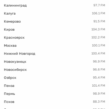
Калининград
97.7 FM
Калуга
106.1 FM
Кемерово
91.5 FM
Киров
104.3 FM
Красноярск
102.2 FM
Москва
100.1 FM
Нижний Новгород
100.4 FM
Новокузнецк
96.9 FM
Новосибирск
96.6 FM
Озёрск
95.4 FM
Пенза
101.4 FM
Пермь
98.9 FM
Псков
88.3 FM