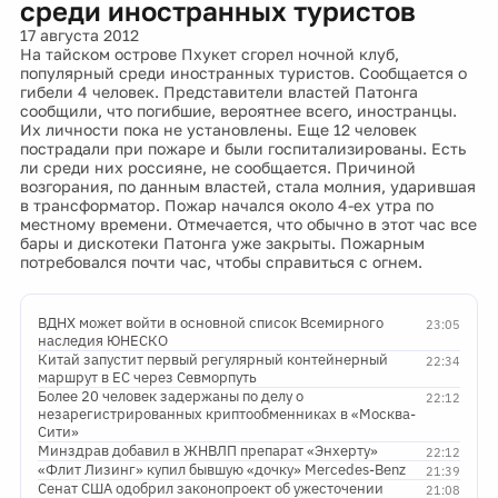
среди иностранных туристов
17 августа 2012
На тайском острове Пхукет сгорел ночной клуб,
популярный среди иностранных туристов. Сообщается о
гибели 4 человек. Представители властей Патонга
сообщили, что погибшие, вероятнее всего, иностранцы.
Их личности пока не установлены. Еще 12 человек
пострадали при пожаре и были госпитализированы. Есть
ли среди них россияне, не сообщается. Причиной
возгорания, по данным властей, стала молния, ударившая
в трансформатор. Пожар начался около 4-ех утра по
местному времени. Отмечается, что обычно в этот час все
бары и дискотеки Патонга уже закрыты. Пожарным
потребовался почти час, чтобы справиться с огнем.
ВДНХ может войти в основной список Всемирного
23:05
наследия ЮНЕСКО
Китай запустит первый регулярный контейнерный
22:34
маршрут в ЕС через Севморпуть
Более 20 человек задержаны по делу о
22:12
незарегистрированных криптообменниках в «Москва-
Сити»
Минздрав добавил в ЖНВЛП препарат «Энхерту»
22:12
«Флит Лизинг» купил бывшую «дочку» Mercedes-Benz
21:39
Сенат США одобрил законопроект об ужесточении
21:08