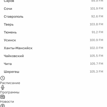
Саров
99.9 FM
Сочи
101.9 FM
Ставрополь
92.6 FM
Тверь
103.8 FM
Тюмень
91.2 FM
Усинск
100.9 FM
Ханты-Мансийск
102.0 FM
Чайковский
105.5 FM
Чита
105.7 FM
Шерегеш
105.3 FM
Расписание
Программы
Новости