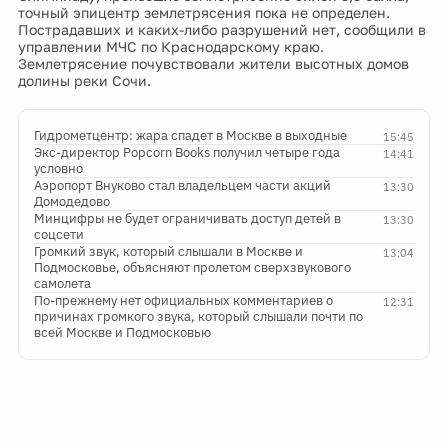
точный эпицентр землетрясения пока не определен.
Пострадавших и каких-либо разрушений нет, сообщили в
управлении МЧС по Краснодарскому краю.
Землетрясение почувствовали жители высотных домов
долины реки Сочи.
Гидрометцентр: жара спадет в Москве в выходные
15:45
Экс-директор Popcorn Books получил четыре года
14:41
условно
Аэропорт Внуково стал владельцем части акций
13:30
Домодедово
Минцифры не будет ограничивать доступ детей в
13:30
соцсети
Громкий звук, который слышали в Москве и
13:04
Подмосковье, объясняют пролетом сверхзвукового
самолета
По-прежнему нет официальных комментариев о
12:31
причинах громкого звука, который слышали почти по
всей Москве и Подмосковью