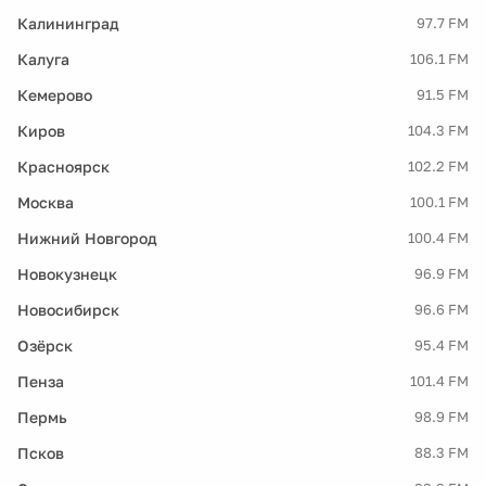
Калининград
97.7 FM
Калуга
106.1 FM
Кемерово
91.5 FM
Киров
104.3 FM
Красноярск
102.2 FM
Москва
100.1 FM
Нижний Новгород
100.4 FM
Новокузнецк
96.9 FM
Новосибирск
96.6 FM
Озёрск
95.4 FM
Пенза
101.4 FM
Пермь
98.9 FM
Псков
88.3 FM