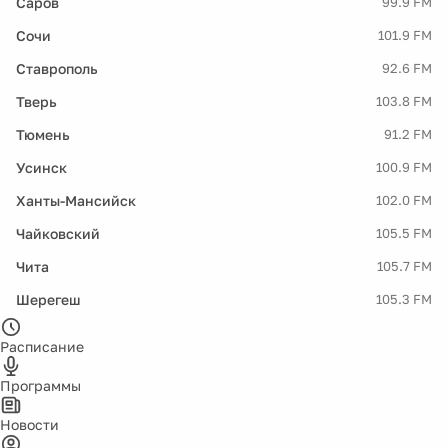
Саров
99.9 FM
Сочи
101.9 FM
Ставрополь
92.6 FM
Тверь
103.8 FM
Тюмень
91.2 FM
Усинск
100.9 FM
Ханты-Мансийск
102.0 FM
Чайковский
105.5 FM
Чита
105.7 FM
Шерегеш
105.3 FM
Расписание
Программы
Новости