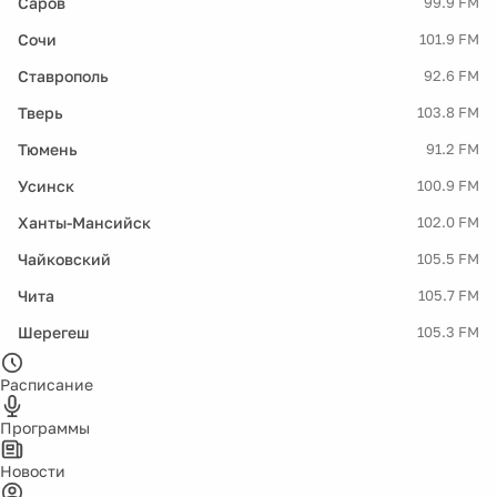
Саров
99.9 FM
Сочи
101.9 FM
Ставрополь
92.6 FM
Тверь
103.8 FM
Тюмень
91.2 FM
Усинск
100.9 FM
Ханты-Мансийск
102.0 FM
Чайковский
105.5 FM
Чита
105.7 FM
Шерегеш
105.3 FM
Расписание
Программы
Новости