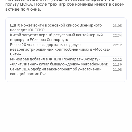
пользу ЦСКА. После трех игр обе команды имеют в своем
активе по 4 очка.
ВДНХ может войти в основной список Всемирного
23:05
наследия ЮНЕСКО
Китай запустит первый регулярный контейнерный
22:34
маршрут в ЕС через Севморпуть
Более 20 человек задержаны по делу о
22:12
незарегистрированных криптообменниках в «Москва-
Сити»
Минздрав добавил в ЖНВЛП препарат «Энхерту»
22:12
«Флит Лизинг» купил бывшую «дочку» Mercedes-Benz
21:39
Сенат США одобрил законопроект об ужесточении
21:08
санкций против РФ