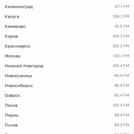
Калининград
97.7 FM
Калуга
106.1 FM
Кемерово
91.5 FM
Киров
104.3 FM
Красноярск
102.2 FM
Москва
100.1 FM
Нижний Новгород
100.4 FM
Новокузнецк
96.9 FM
Новосибирск
96.6 FM
Озёрск
95.4 FM
Пенза
101.4 FM
Пермь
98.9 FM
Псков
88.3 FM