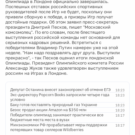
Олимпиада в Лондоне официально завершилась.
Поспешных отставок российских спортивных
руководителей после Игр не будет, поскольку они
привели сборную к победе, а призеры Игр получат
достойные подарки. Об этом заявил пресс-секретарь
президента Дмитрий Песков, пишет "Московский
комсомолец". По его словам, после блестящего
выступления российской команды нет оснований для
серьезных кадровых решений. Встретиться с
победителями Владимир Путин намерен уже на этой
неделе. "Нам надо поздравлять друг друга. Выступили
прекрасно", - так Песков оценил итоги лондонской
Олимпиады. Президент Олимпийского комитета России
Александр Жуков также удовлетворен выступлением
россиян на Играх в Лондоне.
Депутат Останина внесет законопроект об отмене ЕГЭ
18:23
Экс-директору Popcorn Books запросили четыре года
18:23
условно
Баку готов поставлять природный газ Украине
18:23
Безос продал акции Amazon на $350 млн
18:20
Победители олимпиад занимают практически все
18:17
бюджетные места места в вузах
Минэкономики РФ прорабатывает меры поддержки
18:17
потерявших товар селлеров Wildberries