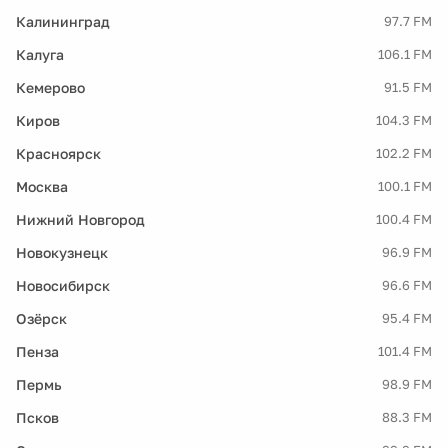
Калининград
97.7 FM
Калуга
106.1 FM
Кемерово
91.5 FM
Киров
104.3 FM
Красноярск
102.2 FM
Москва
100.1 FM
Нижний Новгород
100.4 FM
Новокузнецк
96.9 FM
Новосибирск
96.6 FM
Озёрск
95.4 FM
Пенза
101.4 FM
Пермь
98.9 FM
Псков
88.3 FM