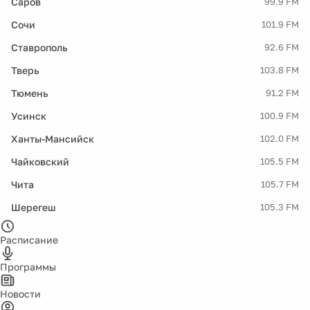
Саров
99.9 FM
Сочи
101.9 FM
Ставрополь
92.6 FM
Тверь
103.8 FM
Тюмень
91.2 FM
Усинск
100.9 FM
Ханты-Мансийск
102.0 FM
Чайковский
105.5 FM
Чита
105.7 FM
Шерегеш
105.3 FM
Расписание
Программы
Новости