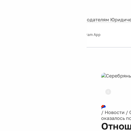
События
Контакты
О нас
Экскурсии
Silver Studio
Рекламодателям
Юридиче
Слушайте
App Store
Google Play
Telegram App
Серебряный
дождь
12+
Реклама
/
Новости
/
оказалось п
Отнош