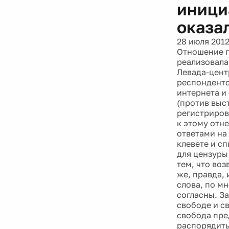
иници
оказа
28 июля 201
Отношение г
реализовала
Левада-цент
респонденто
интернета и
(против выс
регистриров
к этому отн
ответами на
клевете и с
для цензуры
тем, что воз
же, правда,
слова, по м
согласны. З
свободе и с
свобода пред
распорядить