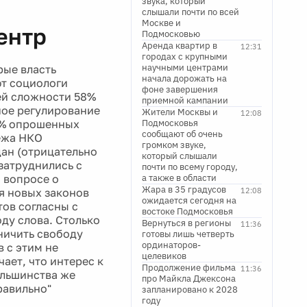
звука, который
слышали почти по всей
Москве и
ентр
Подмосковью
Аренда квартир в
12:31
городах с крупными
научными центрами
рые власть
начала дорожать на
ют социологи
фоне завершения
щей сложности 58%
приемной кампании
ное регулирование
Жители Москвы и
12:08
2% опрошенных
Подмосковья
сообщают об очень
бежа НКО
громком звуке,
ан (отрицательно
который слышали
затруднились с
почти по всему городу,
и вопросе о
а также в области
Жара в 35 градусов
я новых законов
12:08
ожидается сегодня на
тов согласны с
востоке Подмосковья
оду слова. Столько
Вернуться в регионы
11:36
ничить свободу
готовы лишь четверть
ординаторов-
 с этим не
целевиков
ает, что интерес к
Продолжение фильма
11:36
ольшинства же
про Майкла Джексона
равильно"
запланировано к 2028
году