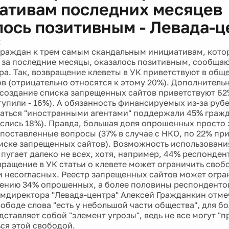
ативам последних месяцев
лось позитивным - Левада-ц
2
раждан к трем самым скандальным инициативам, кото
 за последние месяцы, оказалось позитивным, сообща
ра. Так, возвращение клеветы в УК приветствуют в об
в (отрицательно относятся к этому 20%). Дополнитель
 создание списка запрещенных сайтов приветствуют 6
тупили - 16%). А обязанность финансируемых из-за ру
аться "иностранными агентами" поддержали 45% гражд
еслись 18%). Правда, большая доля опрошенных просто 
 поставленные вопросы (37% в случае с НКО, по 22% пр
писке запрещенных сайтов). Возможность использовани
 пугает далеко не всех, хотя, например, 44% респонден
вращение в УК статьи о клевете может ограничить своб
 и несогласных. Реестр запрещенных сайтов может огра
нению 34% опрошенных, а более половины респондентов
амдиректора "Левада-центра" Алексей Гражданкин отмеч
вободе слова "есть у небольшой части общества", для б
ставляет собой "элемент угрозы", ведь не все могут "п
ся этой свободой.