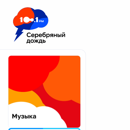
Москва 100.1 FM
Апатиты
Астрахань
Волгоград
Вологда
Екатеринбург
Иваново
Казань
Калининград
Калуга