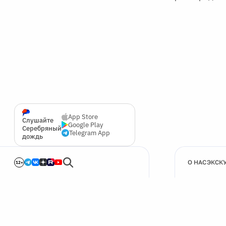
App Store
Слушайте
Google Play
Серебряный
Telegram App
дождь
О НАС
ЭКСК
12+