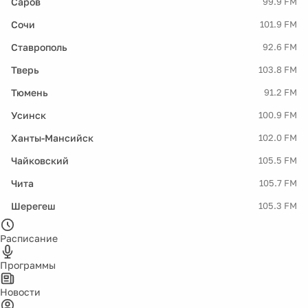
Саров
99.9 FM
Сочи
101.9 FM
Ставрополь
92.6 FM
Тверь
103.8 FM
Тюмень
91.2 FM
Усинск
100.9 FM
Ханты-Мансийск
102.0 FM
Чайковский
105.5 FM
Чита
105.7 FM
Шерегеш
105.3 FM
Расписание
Программы
Новости