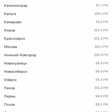
Калининград
97.7 FM
Калуга
106.1 FM
Кемерово
91.5 FM
Киров
104.3 FM
Красноярск
102.2 FM
Москва
100.1 FM
Нижний Новгород
100.4 FM
Новокузнецк
96.9 FM
Новосибирск
96.6 FM
Озёрск
95.4 FM
Пенза
101.4 FM
Пермь
98.9 FM
Псков
88.3 FM