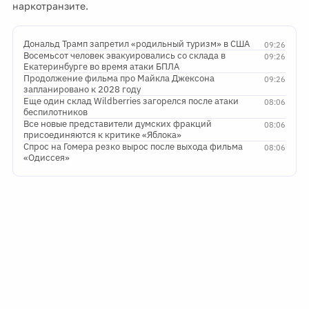
наркотранзите.
Дональд Трамп запретил «родильный туризм» в США
09:26
Восемьсот человек эвакуировались со склада в
09:26
Екатеринбурге во время атаки БПЛА
Продолжение фильма про Майкла Джексона
09:26
запланировано к 2028 году
Еще один склад Wildberries загорелся после атаки
08:06
беспилотников
Все новые представители думских фракций
08:06
присоединяются к критике «Яблока»
Спрос на Гомера резко вырос после выхода фильма
08:06
«Одиссея»