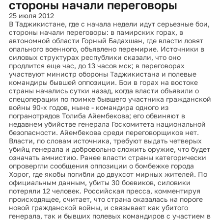
стороны начали переговоры
25 июля 2012
В Таджикистане, где с начала недели идут серьезные бои,
стороны начали переговоры: в памирских горах, в
автономной области Горный Бадахшан, где власти ловят
опального военного, объявлено перемирие. Источники в
силовых структурах республики сказали, что оно
продлится еще час, до 13 часов мск; в переговорах
участвуют министр обороны Таджикистана и полевые
командиры бывшей оппозиции. Бои в горах на востоке
страны начались сутки назад, когда власти объявили о
спецоперации по поимке бывшего участника гражданской
войны 90-х годов, ныне - командира одного из
погранотрядов Толиба Айембекова; его обвиняют в
недавнем убийстве генерала Госкомитета национальной
безопасности. Айембекова среди переговорщиков нет.
Власти, по словам источника, требуют выдать четверых
убийц генерала и добровольно сложить оружие, что будет
означать амнистию. Ранее власти страны категорически
опровергли сообщения оппозиции о бомбежке города
Хорог, где якобы погибли до двухсот мирных жителей. По
официальным данным, убиты 30 боевиков, силовики
потеряли 12 человек. Российская пресса, комментируя
происходящее, считает, что страна оказалась на пороге
новой гражданской войны, и связывает как убитого
генерала, так и бывших полевых командиров с участием в