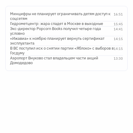
Минцифры не планирует ограничивать детям доступ к
16:51
соцсетям
Гидрометцентр: жара спадет в Москве в выходные
15:45
Экс-директор Popcorn Books получил четыре года
14:41
условно
«Ижавиа» к ноябрю планирует вернуть сертификат
14:15
эксплуатанта
В ВС поступил иск о снятии партии «Яблоко» с выборов в
14:15
Госдуму
Аэропорт Внуково стал владельцем части акций
13:30
Домодедово