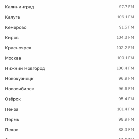
Калининград
97.7 FM
Калуга
106.1 FM
Кемерово
91.5 FM
Киров
104.3 FM
Красноярск
102.2 FM
Москва
100.1 FM
Нижний Новгород
100.4 FM
Новокузнецк
96.9 FM
Новосибирск
96.6 FM
Озёрск
95.4 FM
Пенза
101.4 FM
Пермь
98.9 FM
Псков
88.3 FM