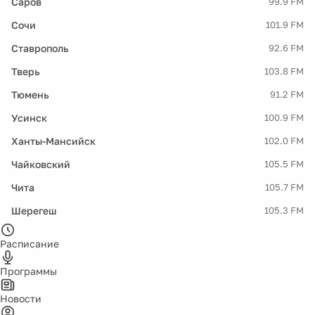
Саров
99.9 FM
Сочи
101.9 FM
Ставрополь
92.6 FM
Тверь
103.8 FM
Тюмень
91.2 FM
Усинск
100.9 FM
Ханты-Мансийск
102.0 FM
Чайковский
105.5 FM
Чита
105.7 FM
Шерегеш
105.3 FM
Расписание
Программы
Новости