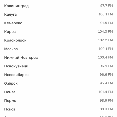
Калининград
97.7 FM
Калуга
106.1 FM
Кемерово
91.5 FM
Киров
104.3 FM
Красноярск
102.2 FM
Москва
100.1 FM
Нижний Новгород
100.4 FM
Новокузнецк
96.9 FM
Новосибирск
96.6 FM
Озёрск
95.4 FM
Пенза
101.4 FM
Пермь
98.9 FM
Псков
88.3 FM