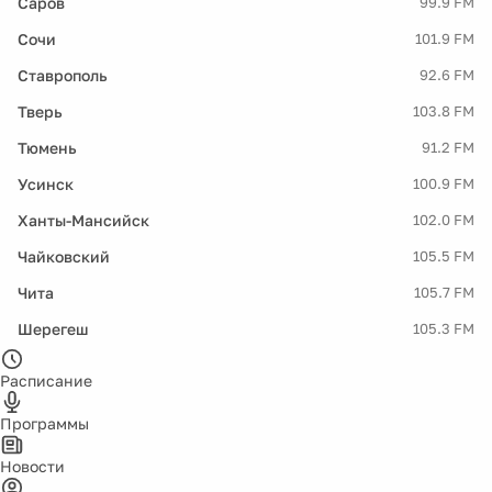
Саров
99.9 FM
Сочи
101.9 FM
Ставрополь
92.6 FM
Тверь
103.8 FM
Тюмень
91.2 FM
Усинск
100.9 FM
Ханты-Мансийск
102.0 FM
Чайковский
105.5 FM
Чита
105.7 FM
Шерегеш
105.3 FM
Расписание
Программы
Новости