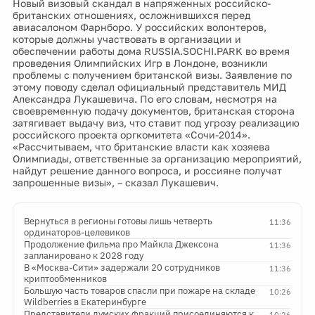
Новый визовый скандал в напряженных российско-
британских отношениях, осложнившихся перед
авиасалоном Фарнборо. У российских волонтеров,
которые должны участвовать в организации и
обеспечении работы дома RUSSIA.SOCHI.PARK во время
проведения Олимпийских Игр в Лондоне, возникли
проблемы с получением британской визы. Заявление по
этому поводу сделал официальный представитель МИД
Александра Лукашевича. По его словам, несмотря на
своевременную подачу документов, британская сторона
затягивает выдачу виз, что ставит под угрозу реализацию
российского проекта оргкомитета «Сочи-2014».
«Рассчитываем, что британские власти как хозяева
Олимпиады, ответственные за организацию мероприятий,
найдут решение данного вопроса, и россияне получат
запрошенные визы», – сказал Лукашевич.
Вернуться в регионы готовы лишь четверть
11:36
ординаторов-целевиков
Продолжение фильма про Майкла Джексона
11:36
запланировано к 2028 году
В «Москва-Сити» задержали 20 сотрудников
11:36
криптообменников
Большую часть товаров спасли при пожаре на складе
10:26
Wildberries в Екатеринбурге
Представители думских фракций присоединяются к
10:26