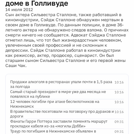
доме в Голливуде
14 июля 2012
Сын актера Сильвестра Сталлоне, также работавший в
киноиндустрии, Сэйдж Сталлоне обнаружен мертвым в
своем доме в Голливуде. По данным полиции, в доме 36-
летнего актера не обнаружено следов взлома. О причинах
смерти ничего не сообщается. Адвокат Сэйджа Сталлоне
отметил лишь, что тот был жизнерадостным человеком,
увлеченным своей профессией и не склонным к
депрессии. Сэйдж Сталлоне работал в киноиндустрии
как режиссер, актер, продюсер, сценарист. Он был
старшим сыном Сильвестра Сталлоне и его первой жены
Саши Чак.
Продажи алкоголя в ресторанах упали почти в 1,5 раза
10:16
за полгода
Самый старый президент в мире уже два месяца не
10:16
появлялся на публике
12 человек погибли при атаке беспилотников на
10:16
Нижнекамск
В правительстве посетовали на поговорку про дураков и
10:16
дороги
Фанаты Гарри Поттера заставили поменять маршрут
09:31
прокладки кабеля из-за «могилы Добби»
Траур по погибшим в Нижнекамске объявлен в
09:31