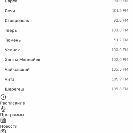
Саров
99.9 FM
Сочи
101.9 FM
Ставрополь
92.6 FM
Тверь
103.8 FM
Тюмень
91.2 FM
Усинск
100.9 FM
Ханты-Мансийск
102.0 FM
Чайковский
105.5 FM
Чита
105.7 FM
Шерегеш
105.3 FM
Расписание
Программы
Новости