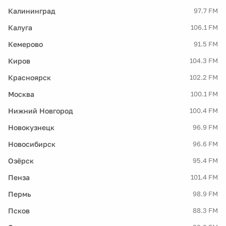
Калининград
97.7 FM
Калуга
106.1 FM
Кемерово
91.5 FM
Киров
104.3 FM
Красноярск
102.2 FM
Москва
100.1 FM
Нижний Новгород
100.4 FM
Новокузнецк
96.9 FM
Новосибирск
96.6 FM
Озёрск
95.4 FM
Пенза
101.4 FM
Пермь
98.9 FM
Псков
88.3 FM