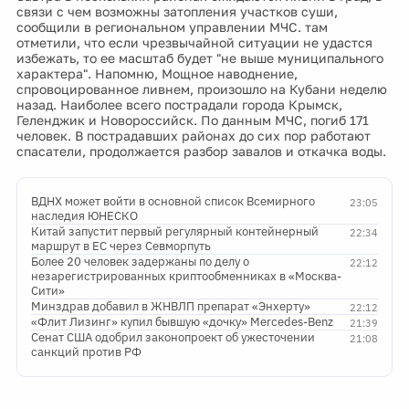
связи с чем возможны затопления участков суши,
сообщили в региональном управлении МЧС. там
отметили, что если чрезвычайной ситуации не удастся
избежать, то ее масштаб будет "не выше муниципального
характера". Напомню, Мощное наводнение,
спровоцированное ливнем, произошло на Кубани неделю
назад. Наиболее всего пострадали города Крымск,
Геленджик и Новороссийск. По данным МЧС, погиб 171
человек. В пострадавших районах до сих пор работают
спасатели, продолжается разбор завалов и откачка воды.
ВДНХ может войти в основной список Всемирного
23:05
наследия ЮНЕСКО
Китай запустит первый регулярный контейнерный
22:34
маршрут в ЕС через Севморпуть
Более 20 человек задержаны по делу о
22:12
незарегистрированных криптообменниках в «Москва-
Сити»
Минздрав добавил в ЖНВЛП препарат «Энхерту»
22:12
«Флит Лизинг» купил бывшую «дочку» Mercedes-Benz
21:39
Сенат США одобрил законопроект об ужесточении
21:08
санкций против РФ