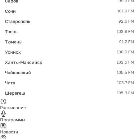
Саров
99.9 FM
Сочи
101.9 FM
Ставрополь
92.6 FM
Тверь
103.8 FM
Тюмень
91.2 FM
Усинск
100.9 FM
Ханты-Мансийск
102.0 FM
Чайковский
105.5 FM
Чита
105.7 FM
Шерегеш
105.3 FM
Расписание
Программы
Новости