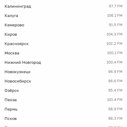
Калининград
97.7 FM
Калуга
106.1 FM
Кемерово
91.5 FM
Киров
104.3 FM
Красноярск
102.2 FM
Москва
100.1 FM
Нижний Новгород
100.4 FM
Новокузнецк
96.9 FM
Новосибирск
96.6 FM
Озёрск
95.4 FM
Пенза
101.4 FM
Пермь
98.9 FM
Псков
88.3 FM