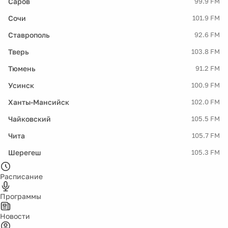
Саров
99.9 FM
Сочи
101.9 FM
Ставрополь
92.6 FM
Тверь
103.8 FM
Тюмень
91.2 FM
Усинск
100.9 FM
Ханты-Мансийск
102.0 FM
Чайковский
105.5 FM
Чита
105.7 FM
Шерегеш
105.3 FM
Расписание
Программы
Новости