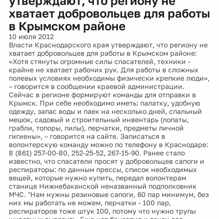
утверждают, что региону не
хватает добровольцев для работы
в Крымском районе
10 июля 2012
Власти Краснодарского края утверждают, что региону не
хватает добровольцев для работы в Крымском районе:
«Хотя стянуты огромные силы спасателей, техники -
крайне не хватает рабочих рук. Для работы в сложных
полевых условиях необходимы физически крепкие люди»,
– говорится в сообщении краевой администрации.
Сейчас в регионе формируют команды для отправки в
Крымск. При себе необходимо иметь: палатку, удобную
одежду, запас воды и паек на несколько дней, спальный
мешок, садовый и строительный инвентарь (лопаты,
грабли, топоры, пилы), перчатки, предметы личной
гигиены», – говорится на сайте. Записаться в
волонтерскую команду можно по телефону в Краснодаре:
8 (861) 257-00-80, 252-25-52, 267-15-90. Ранее стало
известно, что спасатели просят у добровольцев сапоги и
респираторы: по данным прессы, список необходимых
вещей, которые нужно купить, передал волонтерам
станице Нижнебаканской неназванный подполковник
МЧС. "Нам нужны резиновые сапоги, 60 пар минимум, без
них мы работать не можем, перчатки - 100 пар,
респираторов тоже штук 100, потому что нужно трупы