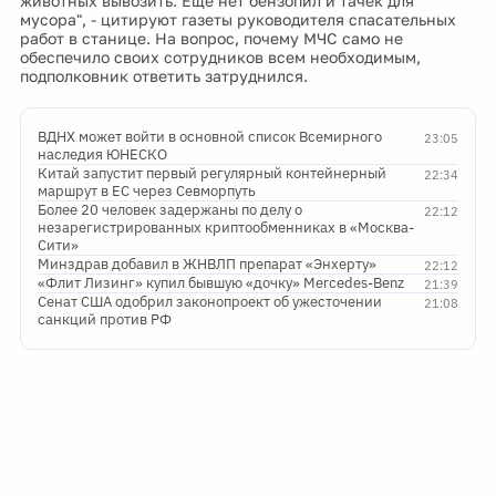
животных вывозить. Еще нет бензопил и тачек для
мусора", - цитируют газеты руководителя спасательных
работ в станице. На вопрос, почему МЧС само не
обеспечило своих сотрудников всем необходимым,
подполковник ответить затруднился.
ВДНХ может войти в основной список Всемирного
23:05
наследия ЮНЕСКО
Китай запустит первый регулярный контейнерный
22:34
маршрут в ЕС через Севморпуть
Более 20 человек задержаны по делу о
22:12
незарегистрированных криптообменниках в «Москва-
Сити»
Минздрав добавил в ЖНВЛП препарат «Энхерту»
22:12
«Флит Лизинг» купил бывшую «дочку» Mercedes-Benz
21:39
Сенат США одобрил законопроект об ужесточении
21:08
санкций против РФ