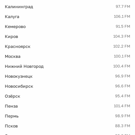
Калининград
97.7 FM
Калуга
106.1 FM
Кемерово
91.5 FM
Киров
104.3 FM
Красноярск
102.2 FM
Москва
100.1 FM
Нижний Новгород
100.4 FM
Новокузнецк
96.9 FM
Новосибирск
96.6 FM
Озёрск
95.4 FM
Пенза
101.4 FM
Пермь
98.9 FM
Псков
88.3 FM