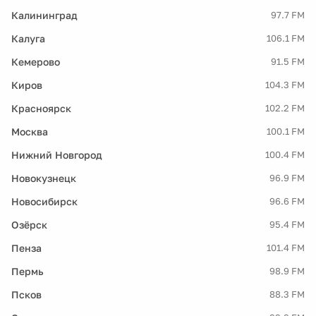
Калининград
97.7 FM
Калуга
106.1 FM
Кемерово
91.5 FM
Киров
104.3 FM
Красноярск
102.2 FM
Москва
100.1 FM
Нижний Новгород
100.4 FM
Новокузнецк
96.9 FM
Новосибирск
96.6 FM
Озёрск
95.4 FM
Пенза
101.4 FM
Пермь
98.9 FM
Псков
88.3 FM