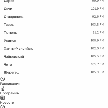
Саров
99.9 FM
Сочи
101.9 FM
Ставрополь
92.6 FM
Тверь
103.8 FM
Тюмень
91.2 FM
Усинск
100.9 FM
Ханты-Мансийск
102.0 FM
Чайковский
105.5 FM
Чита
105.7 FM
Шерегеш
105.3 FM
Расписание
Программы
Новости