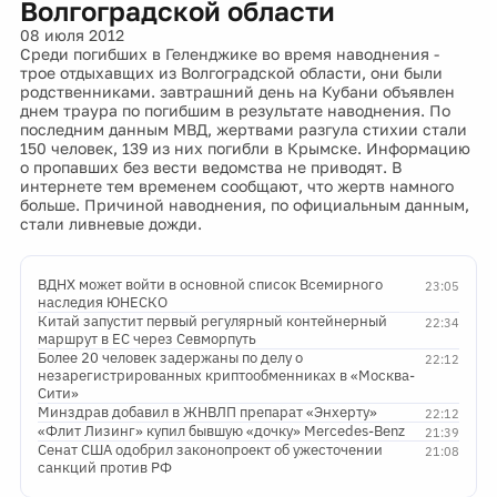
Волгоградской области
08 июля 2012
Среди погибших в Геленджике во время наводнения -
трое отдыхавщих из Волгоградской области, они были
родственниками. завтрашний день на Кубани объявлен
днем траура по погибшим в результате наводнения. По
последним данным МВД, жертвами разгула стихии стали
150 человек, 139 из них погибли в Крымске. Информацию
о пропавших без вести ведомства не приводят. В
интернете тем временем сообщают, что жертв намного
больше. Причиной наводнения, по официальным данным,
стали ливневые дожди.
ВДНХ может войти в основной список Всемирного
23:05
наследия ЮНЕСКО
Китай запустит первый регулярный контейнерный
22:34
маршрут в ЕС через Севморпуть
Более 20 человек задержаны по делу о
22:12
незарегистрированных криптообменниках в «Москва-
Сити»
Минздрав добавил в ЖНВЛП препарат «Энхерту»
22:12
«Флит Лизинг» купил бывшую «дочку» Mercedes-Benz
21:39
Сенат США одобрил законопроект об ужесточении
21:08
санкций против РФ