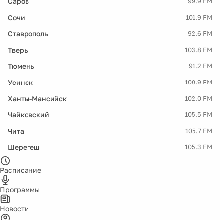
Саров
99.9 FM
Сочи
101.9 FM
Ставрополь
92.6 FM
Тверь
103.8 FM
Тюмень
91.2 FM
Усинск
100.9 FM
Ханты-Мансийск
102.0 FM
Чайковский
105.5 FM
Чита
105.7 FM
Шерегеш
105.3 FM
Расписание
Программы
Новости