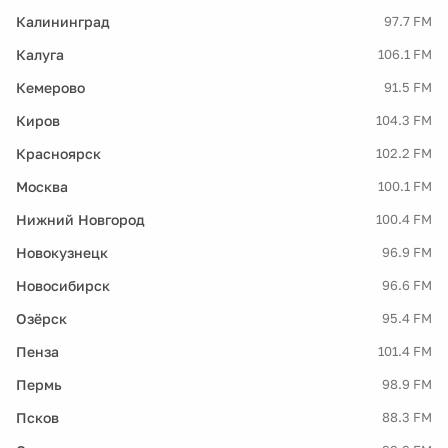
Калининград
97.7 FM
Калуга
106.1 FM
Кемерово
91.5 FM
Киров
104.3 FM
Красноярск
102.2 FM
Москва
100.1 FM
Нижний Новгород
100.4 FM
Новокузнецк
96.9 FM
Новосибирск
96.6 FM
Озёрск
95.4 FM
Пенза
101.4 FM
Пермь
98.9 FM
Псков
88.3 FM