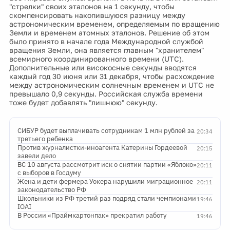
"стрелки" своих эталонов на 1 секунду, чтобы
скомпенсировать накопившуюся разницу между
астрономическим временем, определяемым по вращению
Земли и временем атомных эталонов. Решение об этом
было принято в начале года Международной службой
вращения Земли, она является главным "хранителем"
всемирного координированного времени (UTC).
Дополнительные или високосные секунды вводятся
каждый год 30 июня или 31 декабря, чтобы расхождение
между астрономическим солнечным временем и UTC не
превышало 0,9 секунды. Российская служба времени
тоже будет добавлять "лишнюю" секунду.
СИБУР будет выплачивать сотрудникам 1 млн рублей за
20:34
третьего ребенка
Против журналистки-иноагента Катерины Гордеевой
20:15
завели дело
ВС 10 августа рассмотрит иск о снятии партии «Яблоко»
20:11
с выборов в Госдуму
Жена и дети фермера Уокера нарушили миграционное
20:11
законодательство РФ
Школьники из РФ третий раз подряд стали чемпионами
19:46
IOAI
В России «Праймкартонпак» прекратил работу
19:46