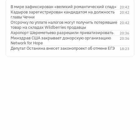
В мире зафиксирован «великий романтический спад»
20:42
Кадыров зарегистрирован кандидатом на должность
20:42
главы Чечни
Отсрочку по уплате налогов могут получить потерявшие
20:42
товар на складах Wildberries продавцы
Аэропорт Шереметьево разрешили приватизировать
20:36
Минздрав США закрывает донорскую организацию
20:36
Network for Hope
Депутат Останина внесет законопроект об отмене ЕГЭ
18:23