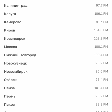
Калининград
97.7 FM
Калуга
106.1 FM
Кемерово
91.5 FM
Киров
104.3 FM
Красноярск
102.2 FM
Москва
100.1 FM
Нижний Новгород
100.4 FM
Новокузнецк
96.9 FM
Новосибирск
96.6 FM
Озёрск
95.4 FM
Пенза
101.4 FM
Пермь
98.9 FM
Псков
88.3 FM