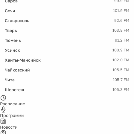
Саров
99.9 FM
Сочи
101.9 FM
Ставрополь
92.6 FM
Тверь
103.8 FM
Тюмень
91.2 FM
Усинск
100.9 FM
Ханты-Мансийск
102.0 FM
Чайковский
105.5 FM
Чита
105.7 FM
Шерегеш
105.3 FM
Расписание
Программы
Новости