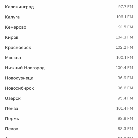
Калининград
97.7 FM
Калуга
106.1 FM
Кемерово
91.5 FM
Киров
104.3 FM
Красноярск
102.2 FM
Москва
100.1 FM
Нижний Новгород
100.4 FM
Новокузнецк
96.9 FM
Новосибирск
96.6 FM
Озёрск
95.4 FM
Пенза
101.4 FM
Пермь
98.9 FM
Псков
88.3 FM