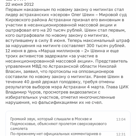
22 июня 2012
Первым наказанным по новому закону о митингах стал
лидер астраханских «эсеров» Олег Шеин – Мировой суд
Кировского района Астрахани признал его виновным в
участии в несанкционированной массовой акции и
оштрафовал его на 20 тысяч рублей. Шеин стал первым,
кого оштрафовали по новому закону о митингах,
вступившему в силу 8 июня. Теперь максимальный штраф
за нарушения на митинге составляет 300 тысяч рублей.
12 июня в день «Марша миллионов – 2» Шеина и еще
троих активистов задержали «за участие в
несанкционированной массовой акции». Представитель
управления МВД по Астраханской области Николай
Власин, заявил, что протоколы на оппозиционеров
составили по новому закону о митингах. Ранее Шеин в
течение 40 дней держал голодовку, требуя отмены
результатов выборов мэра Астрахани 4 марта. Глава ЦИК
Владимир Чуров, просмотрев видеозаписи с
избирательных участков, отметил многочисленные
нарушения, но фальсификациями их не счел.
Громкий звук, который слышали в Москве и
13:04
Подмосковье, объясняют пролетом сверхзвукового
самолета
По-прежнему нет официальных комментариев о
12:31