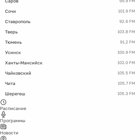
Саров
99.9 FM
Сочи
101.9 FM
Ставрополь
92.6 FM
Тверь
103.8 FM
Тюмень
91.2 FM
Усинск
100.9 FM
Ханты-Мансийск
102.0 FM
Чайковский
105.5 FM
Чита
105.7 FM
Шерегеш
105.3 FM
Расписание
Программы
Новости