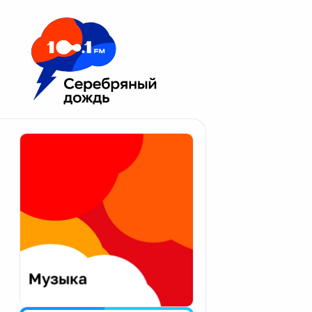
Москва 100.1 FM
Апатиты
Астрахань
Волгоград
Вологда
Екатеринбург
Иваново
Казань
Калининград
Калуга