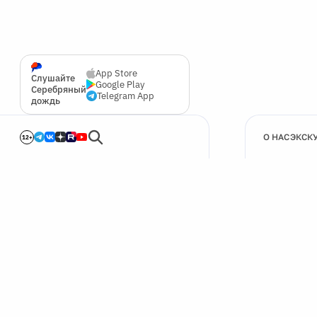
App Store
Слушайте
Google Play
Серебряный
Telegram App
дождь
О НАС
ЭКСК
12+
🍪
Мы используем cookie для улучшения работы сайта.