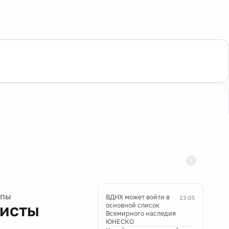
опы
ВДНХ может войти в
23:05
листы
основной список
Всемирного наследия
ЮНЕСКО