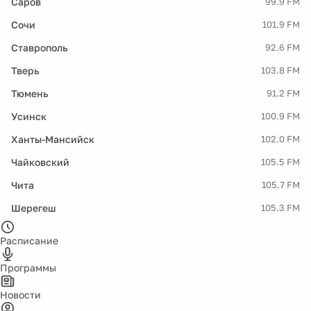
Саров
99.9 FM
Сочи
101.9 FM
Ставрополь
92.6 FM
Тверь
103.8 FM
Тюмень
91.2 FM
Усинск
100.9 FM
Ханты-Мансийск
102.0 FM
Чайковский
105.5 FM
Чита
105.7 FM
Шерегеш
105.3 FM
Расписание
Программы
Новости