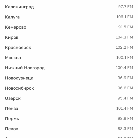
Калининград
97.7 FM
Калуга
106.1 FM
Кемерово
91.5 FM
Киров
104.3 FM
Красноярск
102.2 FM
Москва
100.1 FM
Нижний Новгород
100.4 FM
Новокузнецк
96.9 FM
Новосибирск
96.6 FM
Озёрск
95.4 FM
Пенза
101.4 FM
Пермь
98.9 FM
Псков
88.3 FM