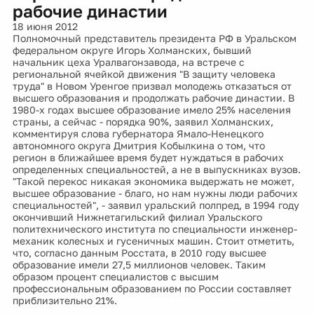
рабочие династии
18 июня 2012
Полномочный представитель президента РФ в Уральском
федеральном округе Игорь Холманских, бывший
начальник цеха Уралвагонзавода, на встрече с
региональной ячейкой движения "В защиту человека
труда" в Новом Уренгое призвал молодежь отказаться от
высшего образования и продолжать рабочие династии. В
1980-х годах высшее образование имело 25% населения
страны, а сейчас - порядка 90%, заявил Холманских,
комментируя слова губернатора Ямало-Ненецкого
автономного округа Дмитрия Кобылкина о том, что
регион в ближайшее время будет нуждаться в рабочих
определенных специальностей, а не в выпускниках вузов.
"Такой перекос никакая экономика выдержать не может,
высшее образование - благо, но нам нужны люди рабочих
специальностей", - заявил уральский полпред, в 1994 году
окончивший Нижнетагильский филиал Уральского
политехнического института по специальности инженер-
механик колесных и гусеничных машин. Стоит отметить,
что, согласно данным Росстата, в 2010 году высшее
образование имели 27,5 миллионов человек. Таким
образом процент специалистов с высшим
профессиональным образованием по России составляет
приблизительно 21%.