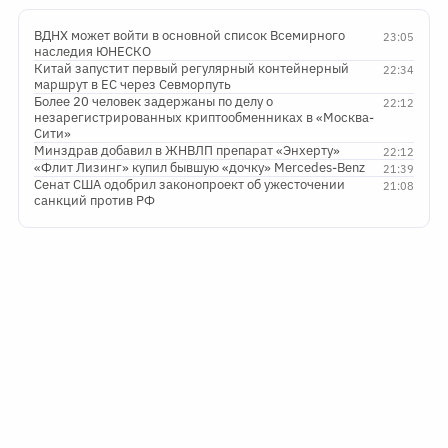
ВДНХ может войти в основной список Всемирного
23:05
наследия ЮНЕСКО
Китай запустит первый регулярный контейнерный
22:34
маршрут в ЕС через Севморпуть
Более 20 человек задержаны по делу о
22:12
незарегистрированных криптообменниках в «Москва-
Сити»
Минздрав добавил в ЖНВЛП препарат «Энхерту»
22:12
«Флит Лизинг» купил бывшую «дочку» Mercedes-Benz
21:39
Сенат США одобрил законопроект об ужесточении
21:08
санкций против РФ