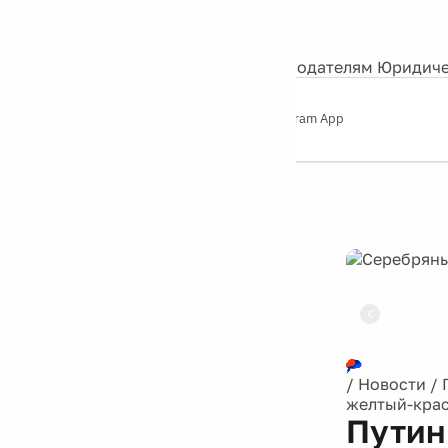
События
Контакты
О нас
Экскурсии
Silver Studio
Рекламодателям
Юридиче
Слушайте
App Store
Google Play
Telegram App
Серебряный
дождь
12+
Реклама
/
Новости
/
желтый-кра
Путин