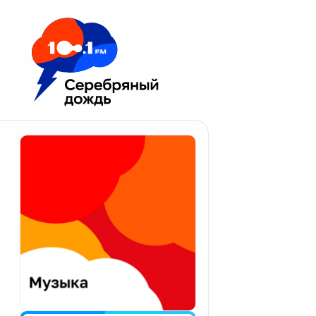
Москва 100.1 FM
Апатиты
Астрахань
Волгоград
Вологда
Екатеринбург
Иваново
Казань
Калининград
Калуга