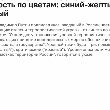
ость по цветам: синий-желт
ый
2
ладимир Путин подписал указ, вводящий в России цве
цию степени террористической угрозы - от синего до 
ется "О порядке установления уровней террористическ
вающих принятие дополнительных мер по обеспечени
щества и государства". Уровней таких будет три: повы
елтый"); критический ("красный"). Уровни опасности мо
астках территории России", говорится в указе.