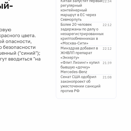
Китай запустит первый
22:34
ый-
регулярный
контейнерный
маршрут в ЕС через
Севморпуть
Более 20 человек
22:12
товую
задержаны по делу о
незарегистрированных
красного цвета.
криптообменниках в
ой опасности,
«Москва-Сити»
ю безопасности
Минздрав добавил в
22:12
шенный ("синий");
ЖНВЛП препарат
«Энхерту»
гут вводиться "на
«Флит Лизинг» купил
21:39
бывшую «дочку»
Mercedes-Benz
Сенат США одобрил
21:08
законопроект об
ужесточении санкций
против РФ