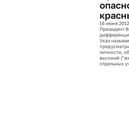
опасн
красн
16 июня 201
Президент В
дифференциа
Указ называ
предусматри
личности, об
высокий ("ж
отдельных уч