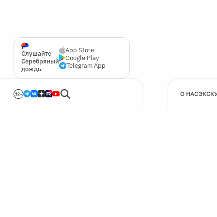
App Store
Слушайте
Google Play
Серебряный
Telegram App
дождь
О НАС
ЭКСК
12+
🍪
Мы используем cookie для улучшения работы сайта.