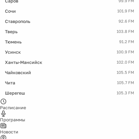
Саров
99.9 FM
Сочи
101.9 FM
Ставрополь
92.6 FM
Тверь
103.8 FM
Тюмень
91.2 FM
Усинск
100.9 FM
Ханты-Мансийск
102.0 FM
Чайковский
105.5 FM
Чита
105.7 FM
Шерегеш
105.3 FM
Расписание
Программы
Новости