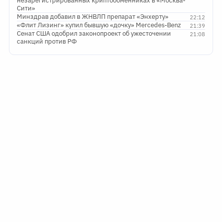
незарегистрированных криптообменниках в «Москва-
Сити»
Минздрав добавил в ЖНВЛП препарат «Энхерту»
22:12
«Флит Лизинг» купил бывшую «дочку» Mercedes-Benz
21:39
Сенат США одобрил законопроект об ужесточении
21:08
санкций против РФ