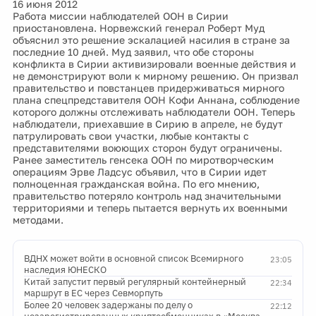
16 июня 2012
Работа миссии наблюдателей ООН в Сирии
приостановлена. Норвежский генерал Роберт Муд
объяснил это решение эскалацией насилия в стране за
последние 10 дней. Муд заявил, что обе стороны
конфликта в Сирии активизировали военные действия и
не демонстрируют воли к мирному решению. Он призвал
правительство и повстанцев придерживаться мирного
плана спецпредставителя ООН Кофи Аннана, соблюдение
которого должны отслеживать наблюдатели ООН. Теперь
наблюдатели, приехавшие в Сирию в апреле, не будут
патрулировать свои участки, любые контакты с
представителями воюющих сторон будут ограничены.
Ранее заместитель генсека ООН по миротворческим
операциям Эрве Ладсус объявил, что в Сирии идет
полноценная гражданская война. По его мнению,
правительство потеряло контроль над значительными
территориями и теперь пытается вернуть их военными
методами.
ВДНХ может войти в основной список Всемирного
23:05
наследия ЮНЕСКО
Китай запустит первый регулярный контейнерный
22:34
маршрут в ЕС через Севморпуть
Более 20 человек задержаны по делу о
22:12