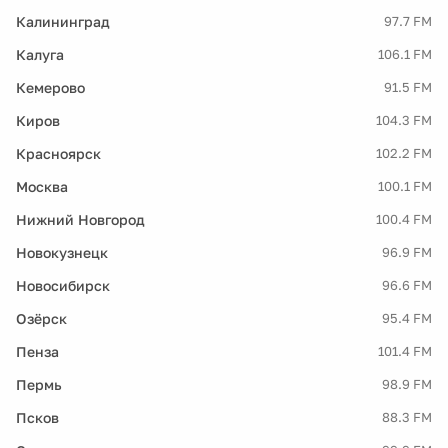
Калининград
97.7 FM
Калуга
106.1 FM
Кемерово
91.5 FM
Киров
104.3 FM
Красноярск
102.2 FM
Москва
100.1 FM
Нижний Новгород
100.4 FM
Новокузнецк
96.9 FM
Новосибирск
96.6 FM
Озёрск
95.4 FM
Пенза
101.4 FM
Пермь
98.9 FM
Псков
88.3 FM