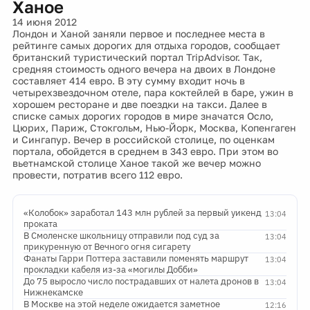
Ханое
14 июня 2012
Лондон и Ханой заняли первое и последнее места в
рейтинге самых дорогих для отдыха городов, сообщает
британский туристический портал TripAdvisor. Так,
средняя стоимость одного вечера на двоих в Лондоне
составляет 414 евро. В эту сумму входит ночь в
четырехзвездочном отеле, пара коктейлей в баре, ужин в
хорошем ресторане и две поездки на такси. Далее в
списке самых дорогих городов в мире значатся Осло,
Цюрих, Париж, Стокгольм, Нью-Йорк, Москва, Копенгаген
и Сингапур. Вечер в российской столице, по оценкам
портала, обойдется в среднем в 343 евро. При этом во
вьетнамской столице Ханое такой же вечер можно
провести, потратив всего 112 евро.
«Колобок» заработал 143 млн рублей за первый уикенд
13:04
проката
В Смоленске школьницу отправили под суд за
13:04
прикуренную от Вечного огня сигарету
Фанаты Гарри Поттера заставили поменять маршрут
13:04
прокладки кабеля из-за «могилы Добби»
До 75 выросло число пострадавших от налета дронов в
13:04
Нижнекамске
В Москве на этой неделе ожидается заметное
12:16