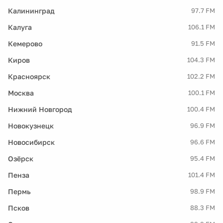
Калининград
97.7 FM
Калуга
106.1 FM
Кемерово
91.5 FM
Киров
104.3 FM
Красноярск
102.2 FM
Москва
100.1 FM
Нижний Новгород
100.4 FM
Новокузнецк
96.9 FM
Новосибирск
96.6 FM
Озёрск
95.4 FM
Пенза
101.4 FM
Пермь
98.9 FM
Псков
88.3 FM