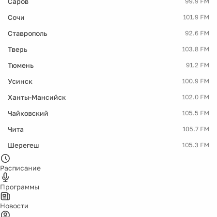
Саров
99.9 FM
Сочи
101.9 FM
Ставрополь
92.6 FM
Тверь
103.8 FM
Тюмень
91.2 FM
Усинск
100.9 FM
Ханты-Мансийск
102.0 FM
Чайковский
105.5 FM
Чита
105.7 FM
Шерегеш
105.3 FM
Расписание
Программы
Новости