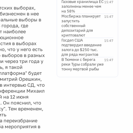
Газовые хранилища ЕС
15:47
заполнены менее чем
тских выборах,
на 58%
бизнесмен в нее
Мосбиржа планирует
15:47
пальные выборы в
запустить
 города, где
собственный
депозитарий для
т наиболее
криптовалют
люционное
Госдеп США
15:47
астия в выборах
подтвердил введение
, что у него есть
залога до $250 тыс.
для ряда мигрантов
о выборов в разных
В Тюмени с берега
15:47
 через три года у
реки Туры собрали уже
ь, я такой
тонну мертвой рыбы
 платформа" будет
Дмитрий Орешкин,
в интервью СД, что
онференции Михаил
й на 12 июня
 Он пояснил, что
у". Тем временем,
ить
за переизбрание
ба мероприятия в