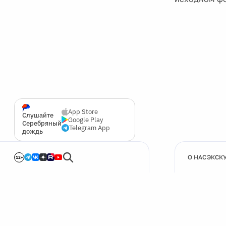
App Store
Слушайте
Google Play
Серебряный
Telegram App
дождь
О НАС
ЭКСК
12+