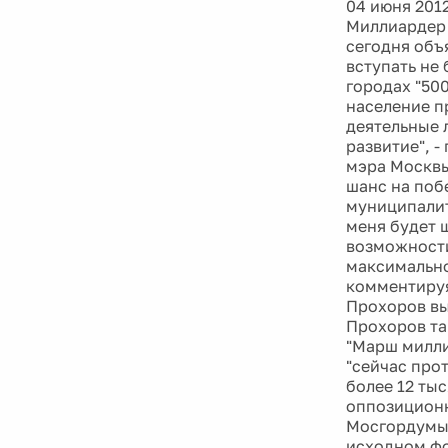
04 июня 201
Миллиардер 
сегодня объ
вступать не
городах "500
население п
деятельные 
развитие", 
мэра Москвы
шанс на поб
муниципалит
меня будет ш
возможности
максимально
комментируя
Прохоров вы
Прохоров та
"Марш милли
"сейчас про
более 12 ты
оппозиционн
Мосгордумы 
исходном фо