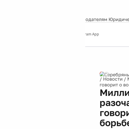
События
Контакты
О нас
Экскурсии
Silver Studio
Рекламодателям
Юридиче
Слушайте
App Store
Google Play
Telegram App
Серебряный
дождь
12+
Реклама
/
Новости
/
говорит о в
Милли
разоч
говор
борьб