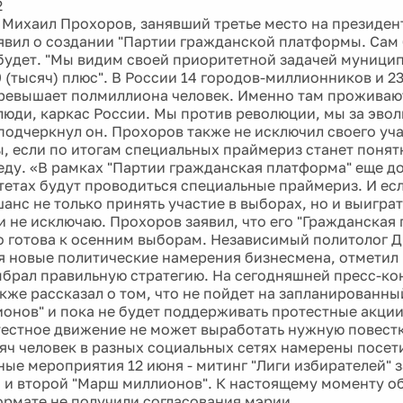
2
Михаил Прохоров, занявший третье место на президен
явил о создании "Партии гражданской платформы. Сам 
 будет. "Мы видим своей приоритетной задачей муници
 (тысяч) плюс". В России 14 городов-миллионников и 23
ревышает полмиллиона человек. Именно там проживаю
люди, каркас России. Мы против революции, мы за эво
- подчеркнул он. Прохоров также не исключил своего уч
, если по итогам специальных праймериз станет понятно
еду. «В рамках "Партии гражданская платформа" еще д
етах будут проводиться специальные праймериз. И если
анс не только принять участие в выборах, но и выиграт
 не исключаю. Прохоров заявил, что его "Гражданская
 готова к осенним выборам. Независимый политолог 
 новые политические намерения бизнесмена, отметил 
брал правильную стратегию. На сегодняшней пресс-к
кже рассказал о том, что не пойдет на запланированны
онов" и пока не будет поддерживать протестные акции.
тестное движение не может выработать нужную повестк
сяч человек в разных социальных сетях намерены посет
ые мероприятия 12 июня - митинг "Лиги избирателей" 
и второй "Марш миллионов". К настоящему моменту о
рмате не получили согласования мэрии.