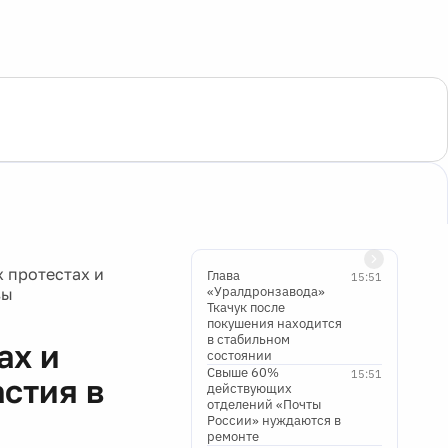
 протестах и
Глава
15:51
«Уралдронзавода»
вы
Ткачук после
покушения находится
в стабильном
ах и
состоянии
Свыше 60%
15:51
астия в
действующих
отделений «Почты
России» нуждаются в
ремонте