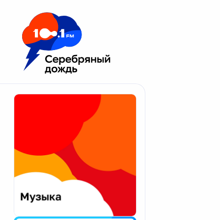
Москва 100.1 FM
Апатиты
Астрахань
Волгоград
Вологда
Екатеринбург
Иваново
Казань
Калининград
Калуга