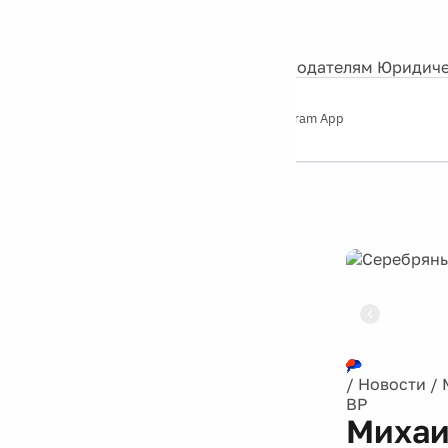
События
Контакты
О нас
Экскурсии
Silver Studio
Рекламодателям
Юридиче
Слушайте
App Store
Google Play
Telegram App
Серебряный
дождь
12+
Реклама
/
Новости
/
ВР
Михаи