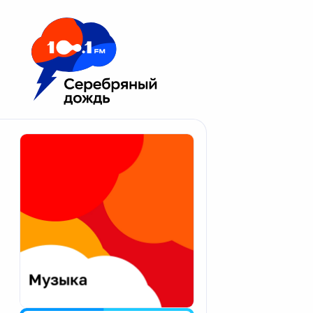
Москва 100.1 FM
Апатиты
Астрахань
Волгоград
Вологда
Екатеринбург
Иваново
Казань
Калининград
Калуга