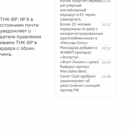
Китай запустит первый
22:34
регулярный
контейнерный
маршрут в ЕС через
ТНК-ВР. № 6 в
Севморпуть
Более 20 человек
состоянием почти
22:12
задержаны по делу о
 уведомляет о
незарегистрированных
едателя правления
криптообменниках в
тивами ТНК-BP в
«Москва-Сити»
ардера с обоих
Минздрав добавил в
22:12
ЖНВЛП препарат
ичина.
«Энхерту»
«Флит Лизинг» купил
21:39
бывшую «дочку»
Mercedes-Benz
Сенат США одобрил
21:08
законопроект об
ужесточении санкций
против РФ