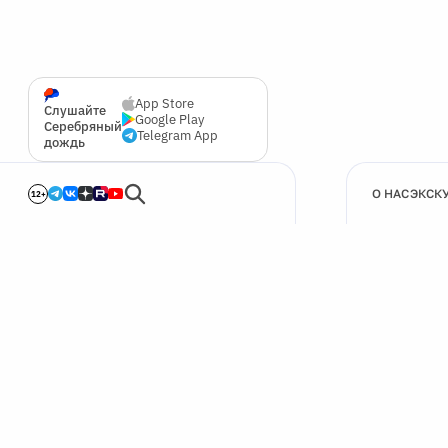
App Store
Слушайте
Google Play
Серебряный
Telegram App
дождь
О НАС
ЭКСК
12+
🍪
Мы используем cookie для улучшения работы сайта.