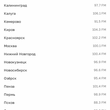
Калининград
97.7 FM
Калуга
106.1 FM
Кемерово
91.5 FM
Киров
104.3 FM
Красноярск
102.2 FM
Москва
100.1 FM
Нижний Новгород
100.4 FM
Новокузнецк
96.9 FM
Новосибирск
96.6 FM
Озёрск
95.4 FM
Пенза
101.4 FM
Пермь
98.9 FM
Псков
88.3 FM