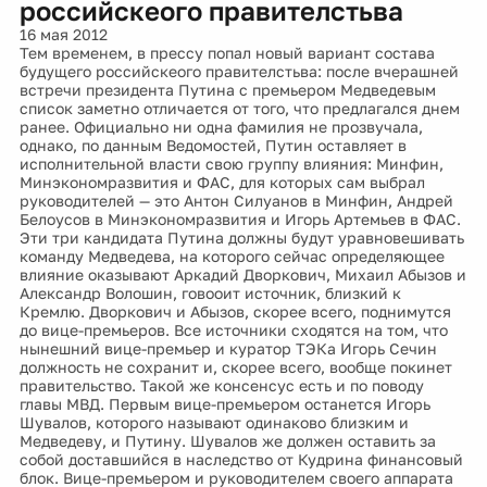
российскеого правителстьва
16 мая 2012
Тем временем, в прессу попал новый вариант состава
будущего российскеого правителстьва: после вчерашней
встречи президента Путина с премьером Медведевым
список заметно отличается от того, что предлагался днем
ранее. Официально ни одна фамилия не прозвучала,
однако, по данным Ведомостей, Путин оставляет в
исполнительной власти свою группу влияния: Минфин,
Минэкономразвития и ФАС, для которых сам выбрал
руководителей — это Антон Силуанов в Минфин, Андрей
Белоусов в Минэкономразвития и Игорь Артемьев в ФАС.
Эти три кандидата Путина должны будут уравновешивать
команду Медведева, на которого сейчас определяющее
влияние оказывают Аркадий Дворкович, Михаил Абызов и
Александр Волошин, говооит источник, близкий к
Кремлю. Дворкович и Абызов, скорее всего, поднимутся
до вице-премьеров. Все источники сходятся на том, что
нынешний вице-премьер и куратор ТЭКа Игорь Сечин
должность не сохранит и, скорее всего, вообще покинет
правительство. Такой же консенсус есть и по поводу
главы МВД. Первым вице-премьером останется Игорь
Шувалов, которого называют одинаково близким и
Медведеву, и Путину. Шувалов же должен оставить за
собой доставшийся в наследство от Кудрина финансовый
блок. Вице-премьером и руководителем своего аппарата