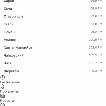
Саров
99.9 FM
Сочи
101.9 FM
Ставрополь
92.6 FM
Тверь
103.8 FM
Тюмень
91.2 FM
Усинск
100.9 FM
Ханты-Мансийск
102.0 FM
Чайковский
105.5 FM
Чита
105.7 FM
Шерегеш
105.3 FM
Расписание
Программы
Новости