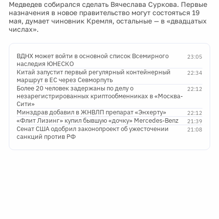
Медведев собирался сделать Вячеслава Суркова. Первые
назначения в новое правительство могут состояться 19
мая, думает чиновник Кремля, остальные — в «двадцатых
числах».
ВДНХ может войти в основной список Всемирного
23:05
наследия ЮНЕСКО
Китай запустит первый регулярный контейнерный
22:34
маршрут в ЕС через Севморпуть
Более 20 человек задержаны по делу о
22:12
незарегистрированных криптообменниках в «Москва-
Сити»
Минздрав добавил в ЖНВЛП препарат «Энхерту»
22:12
«Флит Лизинг» купил бывшую «дочку» Mercedes-Benz
21:39
Сенат США одобрил законопроект об ужесточении
21:08
санкций против РФ