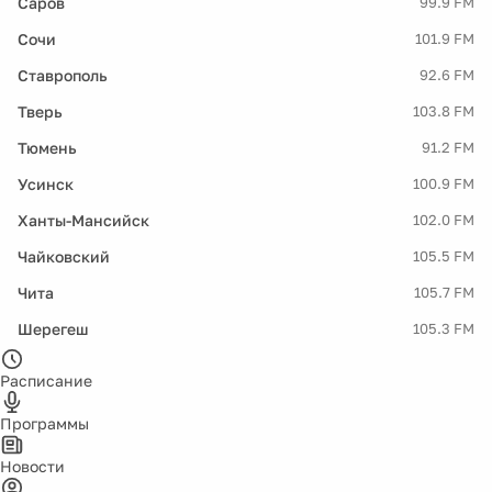
Саров
99.9 FM
Сочи
101.9 FM
Ставрополь
92.6 FM
Тверь
103.8 FM
Тюмень
91.2 FM
Усинск
100.9 FM
Ханты-Мансийск
102.0 FM
Чайковский
105.5 FM
Чита
105.7 FM
Шерегеш
105.3 FM
Расписание
Программы
Новости