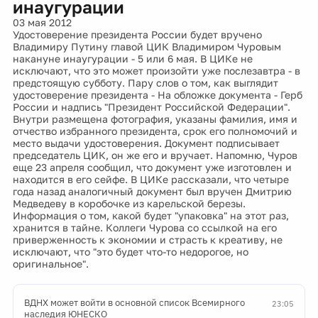
инаугурации
03 мая 2012
Удостоверение президента России будет вручено
Владимиру Путину главой ЦИК Владимиром Чуровым
накануне инаугурации - 5 или 6 мая. В ЦИКе не
исключают, что это может произойти уже послезавтра - в
предстоящую субботу. Пару слов о том, как выглядит
удостоверение президента - На обложке документа - Герб
России и надпись "Президент Российской Федерации".
Внутри размещена фотография, указаны фамилия, имя и
отчество избранного президента, срок его полномочий и
место выдачи удостоверения. Документ подписывает
председатель ЦИК, он же его и вручает. Напомню, Чуров
еще 23 апреля сообщил, что документ уже изготовлен и
находится в его сейфе. В ЦИКе рассказали, что четыре
года назад аналогичный документ был вручен Дмитрию
Медведеву в коробочке из карельской березы.
Информация о том, какой будет "упаковка" на этот раз,
хранится в тайне. Коллеги Чурова со ссылкой на его
приверженность к экономии и страсть к креативу, не
исключают, что "это будет что-то недорогое, но
оригинальное".
ВДНХ может войти в основной список Всемирного
23:05
наследия ЮНЕСКО