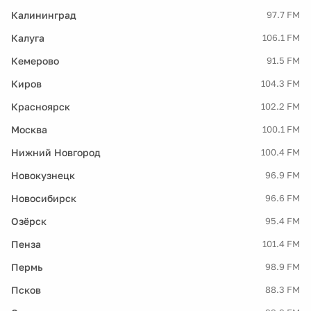
Калининград
97.7 FM
Калуга
106.1 FM
Кемерово
91.5 FM
Киров
104.3 FM
Красноярск
102.2 FM
Москва
100.1 FM
Нижний Новгород
100.4 FM
Новокузнецк
96.9 FM
Новосибирск
96.6 FM
Озёрск
95.4 FM
Пенза
101.4 FM
Пермь
98.9 FM
Псков
88.3 FM