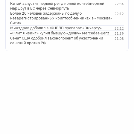
Китай запустит первый регулярный контейнерный
22:34
маршрут в ЕС через Севморпуть
Более 20 человек задержаны по делу о
22:12
незарегистрированных криптообменниках в «Москва-
Сити»
Минздрав добавил в ЖНВЛП препарат «Энхерту»
22:12
«Флит Лизинг» купил бывшую «дочку» Mercedes-Benz
21:39
Сенат США одобрил законопроект об ужесточении
21:08
санкций против РФ