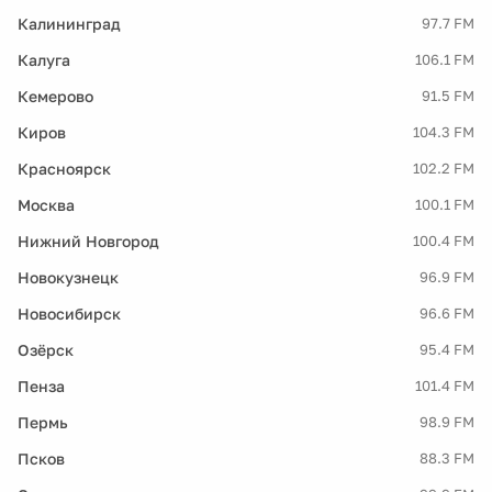
Калининград
97.7 FM
Калуга
106.1 FM
Кемерово
91.5 FM
Киров
104.3 FM
Красноярск
102.2 FM
Москва
100.1 FM
Нижний Новгород
100.4 FM
Новокузнецк
96.9 FM
Новосибирск
96.6 FM
Озёрск
95.4 FM
Пенза
101.4 FM
Пермь
98.9 FM
Псков
88.3 FM