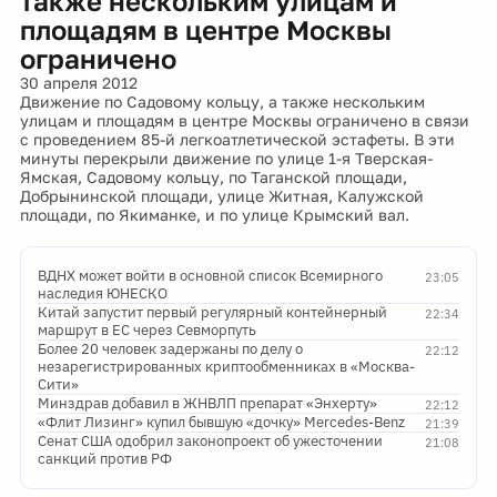
также нескольким улицам и
площадям в центре Москвы
ограничено
30 апреля 2012
Движение по Садовому кольцу, а также нескольким
улицам и площадям в центре Москвы ограничено в связи
с проведением 85-й легкоатлетической эстафеты. В эти
минуты перекрыли движение по улице 1-я Тверская-
Ямская, Садовому кольцу, по Таганской площади,
Добрынинской площади, улице Житная, Калужской
площади, по Якиманке, и по улице Крымский вал.
ВДНХ может войти в основной список Всемирного
23:05
наследия ЮНЕСКО
Китай запустит первый регулярный контейнерный
22:34
маршрут в ЕС через Севморпуть
Более 20 человек задержаны по делу о
22:12
незарегистрированных криптообменниках в «Москва-
Сити»
Минздрав добавил в ЖНВЛП препарат «Энхерту»
22:12
«Флит Лизинг» купил бывшую «дочку» Mercedes-Benz
21:39
Сенат США одобрил законопроект об ужесточении
21:08
санкций против РФ