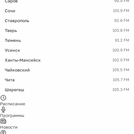
Саров
99.9 FM
Сочи
101.9 FM
Ставрополь
92.6 FM
Тверь
103.8 FM
Тюмень
91.2 FM
Усинск
100.9 FM
Ханты-Мансийск
102.0 FM
Чайковский
105.5 FM
Чита
105.7 FM
Шерегеш
105.3 FM
Расписание
Программы
Новости