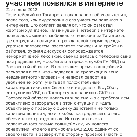
участием появился в интернете
21 апреля 2012
Полицейский из Таганрога подал рапорт об увольнении,
после того, как видеоролик с его участием появился в
интернете. Его коллеги заявляют, что он сам стал
жертвой хулиганов. «В минувший четверг в интернете
появилась съемка с мобильного телефона из Таганрога,
где сотрудник полиции в гражданской форме одежды
угрожая пистолетом, заставляет гражданина пройти в
райотдел, бурная дискуссия сопровождается
ненормативной лексикой, съемка велась с телефона сына
пострадавшего», – сообщили в пресс-службе ГУ МВД по
Ростовской области. В настоящее время полицейский
раскаялся в том, что «поддался на провокацию явно
неадекватного человека» и написал рапорт на
увольнение, хотя, учитывая положительные
характеристики, мог бы этого и не делать. В субботу
сотрудники УВД по Таганрогу направили в СКР по
Ростовской области коллективное письмо с требованием
объективно разобраться в этой ситуации и «дать
объективную правовую оценку действиям не только
капитана полиции, но и, якобы, пострадавшего от его
«бесчинств» гражданина». Исходя из текста
коллективного письма полицейских, их коллега
обнаружил, что его автомобиль ВАЗ 2108 сдвинут со
своего места и развернут в сторону проезжей части с