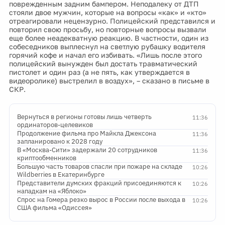
поврежденным задним бампером. Неподалеку от ДТП
стояли двое мужчин, которые на вопросы «как» и «кто»
отреагировали нецензурно. Полицейский представился и
повторил свою просьбу, но повторные вопросы вызвали
еще более неадекватную реакцию. В частности, один из
собеседников выплеснул на светлую рубашку водителя
горячий кофе и начал его избивать. «Лишь после этого
полицейский вынужден был достать травматический
пистолет и один раз (а не пять, как утверждается в
видеоролике) выстрелил в воздух», – сказано в письме в
СКР.
Вернуться в регионы готовы лишь четверть
11:36
ординаторов-целевиков
Продолжение фильма про Майкла Джексона
11:36
запланировано к 2028 году
В «Москва-Сити» задержали 20 сотрудников
11:36
криптообменников
Большую часть товаров спасли при пожаре на складе
10:26
Wildberries в Екатеринбурге
Представители думских фракций присоединяются к
10:26
нападкам на «Яблоко»
Спрос на Гомера резко вырос в России после выхода в
10:26
США фильма «Одиссея»