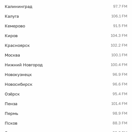
Калининград
97.7 FM
Калуга
106.1 FM
Кемерово
91.5 FM
Киров
104.3 FM
Красноярск
102.2 FM
Москва
100.1 FM
Нижний Новгород
100.4 FM
Новокузнецк
96.9 FM
Новосибирск
96.6 FM
Озёрск
95.4 FM
Пенза
101.4 FM
Пермь
98.9 FM
Псков
88.3 FM