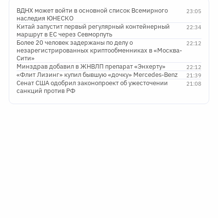
ВДНХ может войти в основной список Всемирного
23:05
наследия ЮНЕСКО
Китай запустит первый регулярный контейнерный
22:34
маршрут в ЕС через Севморпуть
Более 20 человек задержаны по делу о
22:12
незарегистрированных криптообменниках в «Москва-
Сити»
Минздрав добавил в ЖНВЛП препарат «Энхерту»
22:12
«Флит Лизинг» купил бывшую «дочку» Mercedes-Benz
21:39
Сенат США одобрил законопроект об ужесточении
21:08
санкций против РФ