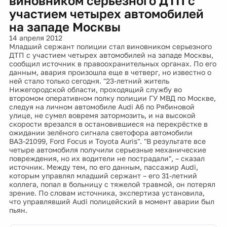
виновником серьезного ДТП с
участием четырех автомобилей
на западе Москвы
14 апреля 2012
Младший сержант полиции стал виновником серьезного
ДТП с участием четырех автомобилей на западе Москвы,
сообщил источник в правоохранительных органах. По его
данным, авария произошла еще в четверг, но известно о
ней стало только сегодня. "23-летний житель
Нижегородской области, проходящий службу во
второмом оперативном полку полиции ГУ МВД по Москве,
следуя на личном автомобиле Audi A6 по Рябиновой
улице, не сумел вовремя затормозить, и на высокой
скорости врезался в остановившиеся на перекрёстке в
ожидании зелёного сигнала светофора автомобили
ВАЗ-21099, Ford Focus и Toyota Auris". "В результате все
четыре автомобиля получили серьезные механические
повреждения, но их водители не пострадали", – сказал
источник. Между тем, по его данным, пассажир Audi,
которым управлял младший сержант – его 31-летний
коллега, попал в больницу с тяжелой травмой, он потерял
зрение. По словам источника, экспертиза установила,
что управлявший Audi полицейский в момент аварии был
пьян.