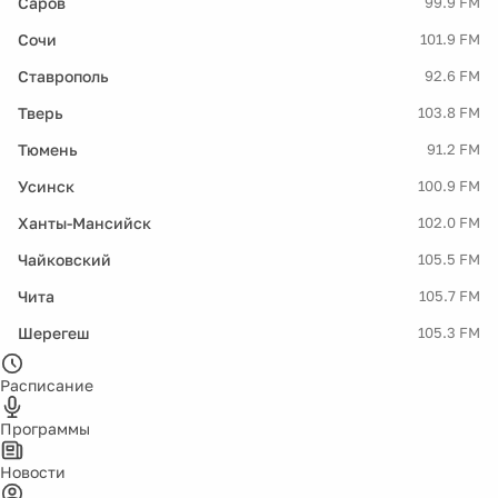
Саров
99.9 FM
Сочи
101.9 FM
Ставрополь
92.6 FM
Тверь
103.8 FM
Тюмень
91.2 FM
Усинск
100.9 FM
Ханты-Мансийск
102.0 FM
Чайковский
105.5 FM
Чита
105.7 FM
Шерегеш
105.3 FM
Расписание
Программы
Новости