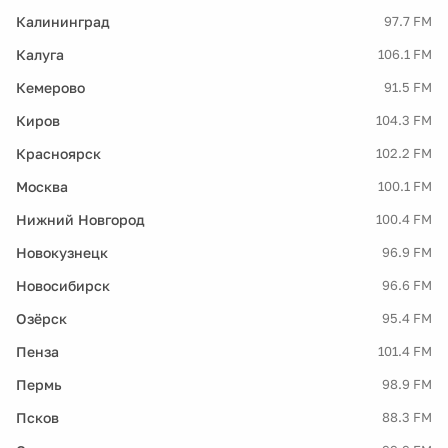
Калининград
97.7 FM
Калуга
106.1 FM
Кемерово
91.5 FM
Киров
104.3 FM
Красноярск
102.2 FM
Москва
100.1 FM
Нижний Новгород
100.4 FM
Новокузнецк
96.9 FM
Новосибирск
96.6 FM
Озёрск
95.4 FM
Пенза
101.4 FM
Пермь
98.9 FM
Псков
88.3 FM