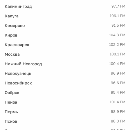
Калининград
97.7 FM
Калуга
106.1 FM
Кемерово
91.5 FM
Киров
104.3 FM
Красноярск
102.2 FM
Москва
100.1 FM
Нижний Новгород
100.4 FM
Новокузнецк
96.9 FM
Новосибирск
96.6 FM
Озёрск
95.4 FM
Пенза
101.4 FM
Пермь
98.9 FM
Псков
88.3 FM