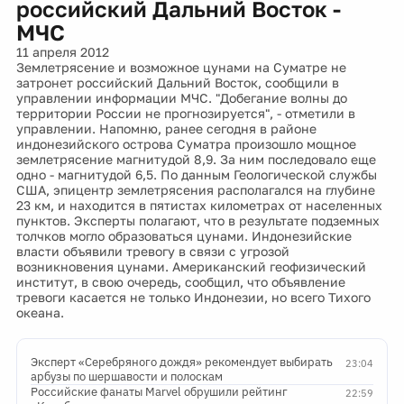
российский Дальний Восток -
МЧС
11 апреля 2012
Землетрясение и возможное цунами на Суматре не
затронет российский Дальний Восток, сообщили в
управлении информации МЧС. "Добегание волны до
территории России не прогнозируется", - отметили в
управлении. Напомню, ранее сегодня в районе
индонезийского острова Суматра произошло мощное
землетрясение магнитудой 8,9. За ним последовало еще
одно - магнитудой 6,5. По данным Геологической службы
США, эпицентр землетрясения располагался на глубине
23 км, и находится в пятистах километрах от населенных
пунктов. Эксперты полагают, что в результате подземных
толчков могло образоваться цунами. Индонезийские
власти объявили тревогу в связи с угрозой
возникновения цунами. Американский геофизический
институт, в свою очередь, сообщил, что объявление
тревоги касается не только Индонезии, но всего Тихого
океана.
Эксперт «Серебряного дождя» рекомендует выбирать
23:04
арбузы по шершавости и полоскам
Российские фанаты Marvel обрушили рейтинг
22:59