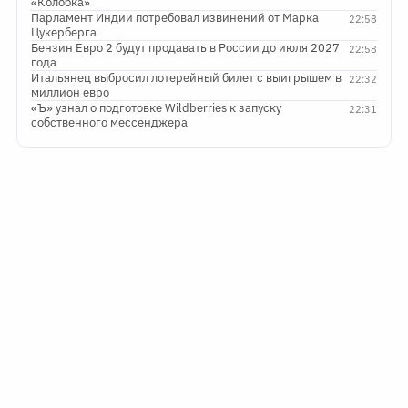
«Колобка»
Парламент Индии потребовал извинений от Марка
22:58
Цукерберга
Бензин Евро 2 будут продавать в России до июля 2027
22:58
года
Итальянец выбросил лотерейный билет с выигрышем в
22:32
миллион евро
«Ъ» узнал о подготовке Wildberries к запуску
22:31
собственного мессенджера