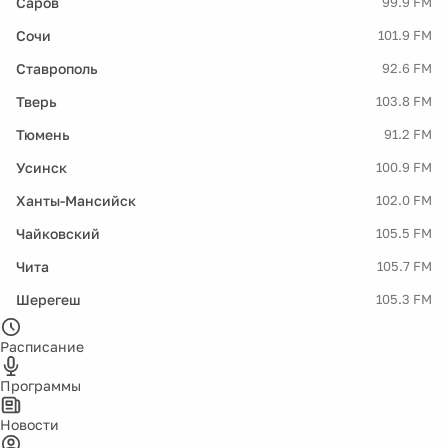
Саров
99.9 FM
Сочи
101.9 FM
Ставрополь
92.6 FM
Тверь
103.8 FM
Тюмень
91.2 FM
Усинск
100.9 FM
Ханты-Мансийск
102.0 FM
Чайковский
105.5 FM
Чита
105.7 FM
Шерегеш
105.3 FM
Расписание
Программы
Новости