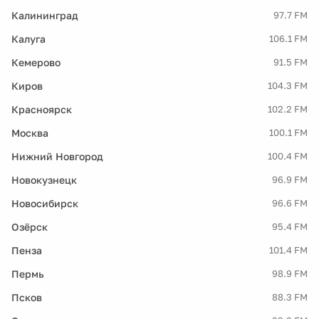
Калининград
97.7 FM
Калуга
106.1 FM
Кемерово
91.5 FM
Киров
104.3 FM
Красноярск
102.2 FM
Москва
100.1 FM
Нижний Новгород
100.4 FM
Новокузнецк
96.9 FM
Новосибирск
96.6 FM
Озёрск
95.4 FM
Пенза
101.4 FM
Пермь
98.9 FM
Псков
88.3 FM