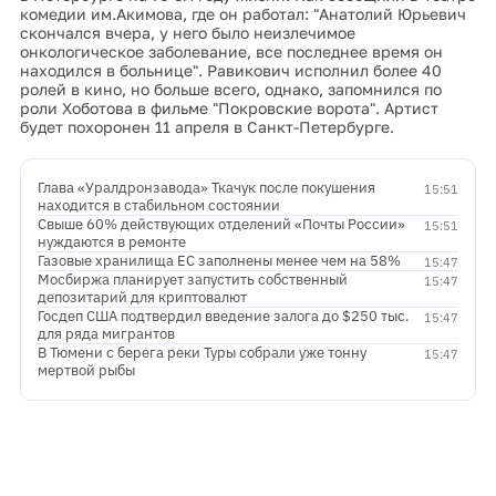
комедии им.Акимова, где он работал: "Анатолий Юрьевич
скончался вчера, у него было неизлечимое
онкологическое заболевание, все последнее время он
находился в больнице". Равикович исполнил более 40
ролей в кино, но больше всего, однако, запомнился по
роли Хоботова в фильме "Покровские ворота". Артист
будет похоронен 11 апреля в Санкт-Петербурге.
Глава «Уралдронзавода» Ткачук после покушения
15:51
находится в стабильном состоянии
Свыше 60% действующих отделений «Почты России»
15:51
нуждаются в ремонте
Газовые хранилища ЕС заполнены менее чем на 58%
15:47
Мосбиржа планирует запустить собственный
15:47
депозитарий для криптовалют
Госдеп США подтвердил введение залога до $250 тыс.
15:47
для ряда мигрантов
В Тюмени с берега реки Туры собрали уже тонну
15:47
мертвой рыбы