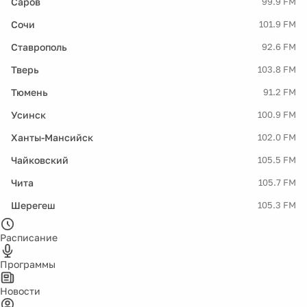
Саров
99.9 FM
Сочи
101.9 FM
Ставрополь
92.6 FM
Тверь
103.8 FM
Тюмень
91.2 FM
Усинск
100.9 FM
Ханты-Мансийск
102.0 FM
Чайковский
105.5 FM
Чита
105.7 FM
Шерегеш
105.3 FM
Расписание
Программы
Новости