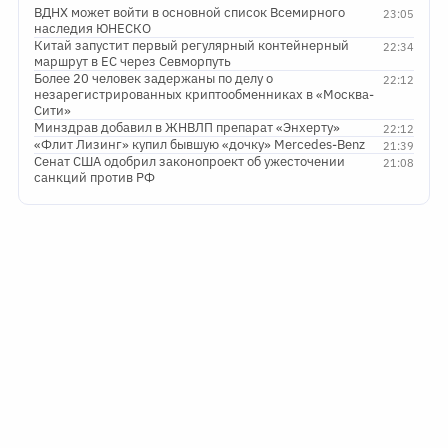
ВДНХ может войти в основной список Всемирного
23:05
наследия ЮНЕСКО
Китай запустит первый регулярный контейнерный
22:34
маршрут в ЕС через Севморпуть
Более 20 человек задержаны по делу о
22:12
незарегистрированных криптообменниках в «Москва-
Сити»
Минздрав добавил в ЖНВЛП препарат «Энхерту»
22:12
«Флит Лизинг» купил бывшую «дочку» Mercedes-Benz
21:39
Сенат США одобрил законопроект об ужесточении
21:08
санкций против РФ