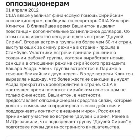
оппозиционерам
01 апреля 2012
США вдвое увеличат финансовую помощь сирийским
оппозиционерам, сообщила госсекретарь США Хиллари
Клинтон. В ближайшее время Вашингтон выделит
повстанцам дополнительные 12 миллионов долларов. Об
этом стало известно сегодня- в день встречи "Друзей
Сирии". Вторая встреча группы из более чем 60-ти стран,
выступающих за смену режима в стране - прошла в
Стамбуле. Участники встречи приняли решение о
создании рабочей группы, которая выработает новые
санкции в отношении режима сирийского президента
Башара Асада. Члены группы встретятся в Париже в
течение ближайших двух недель. В ходе встречи Клинтон
выразила надежду, что более жесткие санкции вынудят
Асада прекратить кровопролитие в стране. США в
настоящее время помогают сирийским повстанцам не
только финансово. Вашингтон, в частности,
предоставляет оппозиционерам средства связи, которые
должны помочь им координировать свои действия и
поддерживать контакт с внешним миром. Россия не
принимает участие во встрече "Друзей Сирии". Ранее в
МИДе заявили, что подозревает группу "Друзей Сирии" в
подготовке почвы для иностранного вмешательства.