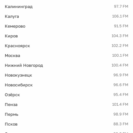
Калининград
97.7 FM
Калуга
106.1 FM
Кемерово
91.5 FM
Киров
104.3 FM
Красноярск
102.2 FM
Москва
100.1 FM
Нижний Новгород
100.4 FM
Новокузнецк
96.9 FM
Новосибирск
96.6 FM
Озёрск
95.4 FM
Пенза
101.4 FM
Пермь
98.9 FM
Псков
88.3 FM