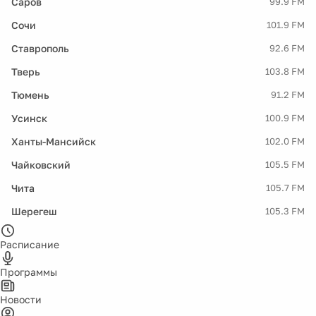
Саров
99.9 FM
Сочи
101.9 FM
Ставрополь
92.6 FM
Тверь
103.8 FM
Тюмень
91.2 FM
Усинск
100.9 FM
Ханты-Мансийск
102.0 FM
Чайковский
105.5 FM
Чита
105.7 FM
Шерегеш
105.3 FM
Расписание
Программы
Новости